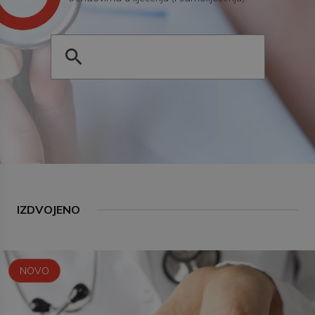
IZDVOJENO
NOVO