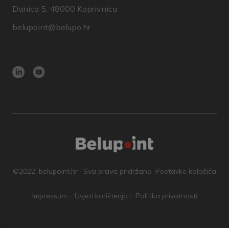
Danica 5, 48000 Koprivnica
belupoint@belupo.hr
©2022. belupoint.hr · Sva prava pridržana ·
Postavke kolačića
Impressum
Uvjeti korištenja
Politika privatnosti