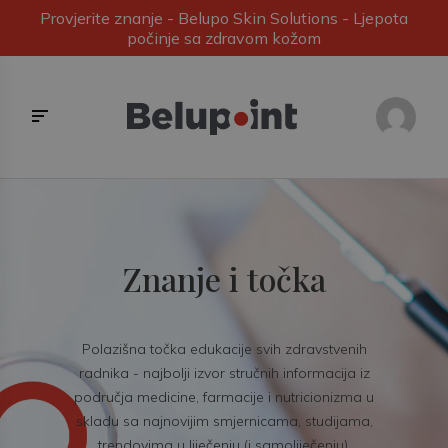
Provjerite znanje - Belupo Skin Solutions - Ljepota
počinje sa zdravom kožom
Znanje i točka
Polazišna točka edukacije svih zdravstvenih
radnika - najbolji izvor stručnih informacija iz
područja medicine, farmacije i nutricionizma u
skladu sa najnovijim smjernicama, studijama,
trendovima u liječenju (i samoliječenju).