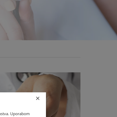
×
skustva. Uporabom