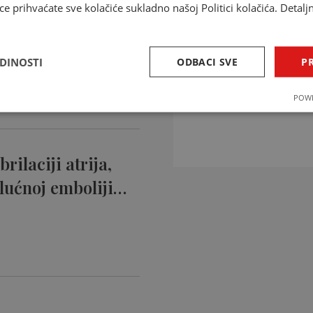
ce prihvaćate sve kolačiće sukladno našoj Politici kolačića. Detalj
ntikoagulansi
ciji…
EDINOSTI
ODBACI SVE
PR
INTERAKCIJE 
POWE
Provjerite interakcije li
rilaciji atrija,
lućnoj emboliji…