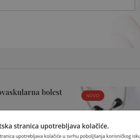
ovaskularna bolest
NOVO
ska stranica upotrebljava kolačiće.
tranica upotrebljava kolačiće u svrhu poboljšanja korisničkog i