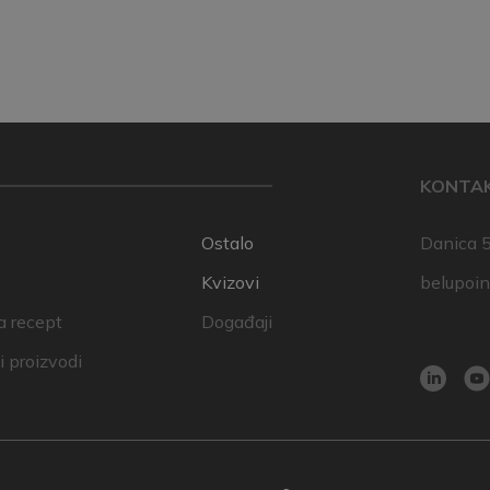
KONTA
Ostalo
Danica 5
Kvizovi
belupoi
a recept
Događaji
 proizvodi