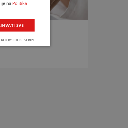
nije na
Politika
IHVATI SVE
LIJEKOVA
RED BY COOKIESCRIPT
jekova u svega par klikova!