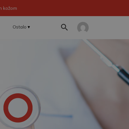
om kožom
Ostalo