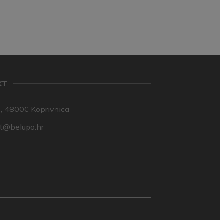
KT
, 48000 Koprivnica
nt@belupo.hr