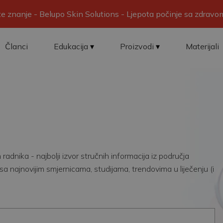
ite znanje - Belupo Skin Solutions - Ljepota počinje sa zdrav
Članci
Edukacija
Proizvodi
Materijali
adnika - najbolji izvor stručnih informacija iz područja
sa najnovijim smjernicama, studijama, trendovima u liječenju (i