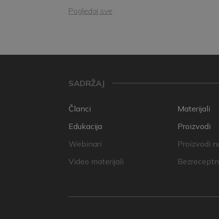
Pogledaj sve
SADRŽAJ
Članci
Materijali
Edukacija
Proizvodi
Webinari
Proizvodi n
Video materijali
Bezreceptni