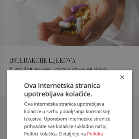
INTERAKCIJE LIJEKOVA
Provjerite interakcije lijekova u svega par klikova!
×
Ova internetska stranica
upotrebljava kolačiće.
Ova internetska stranica upotrebljava
Šećerna bolest tip 2 = kardiovaskularna
kolačiće u svrhu poboljšanja korisničkog
bolest
iskustva. Uporabom internetske stranice
prihvaćate sve kolačiće sukladno našoj
doc. dr. sc. Višnja Kokić Maleš,
Politici kolačića. Detaljnije na
Politika
dr.med., specijalististica