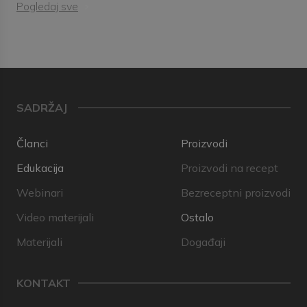
Pogledaj sve
SADRŽAJ
Članci
Proizvodi
Edukacija
Proizvodi na recept
Webinari
Bezreceptni proizvodi
Video materijali
Ostalo
Materijali
Događaji
KONTAKT