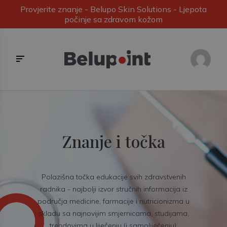
Provjerite znanje - Belupo Skin Solutions - Ljepota
počinje sa zdravom kožom
Znanje i točka
Polazišna točka edukacije svih zdravstvenih
radnika - najbolji izvor stručnih informacija iz
područja medicine, farmacije i nutricionizma u
skladu sa najnovijim smjernicama, studijama,
trendovima u liječenju (i samoliječenju).