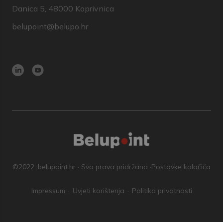
Danica 5, 48000 Koprivnica
belupoint@belupo.hr
©2022. belupoint.hr · Sva prava pridržana ·
Postavke kolačića
Impressum
Uvjeti korištenja
Politika privatnosti