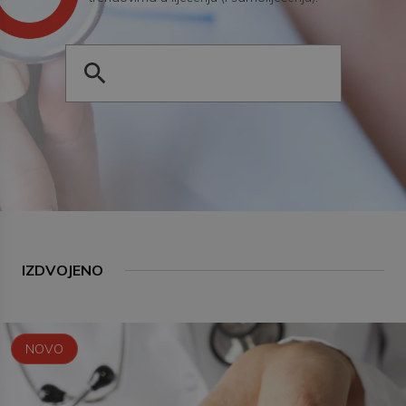
IZDVOJENO
NOVO