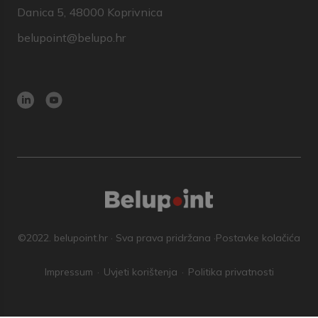
Danica 5, 48000 Koprivnica
belupoint@belupo.hr
©2022. belupoint.hr · Sva prava pridržana ·
Postavke kolačića
Impressum
Uvjeti korištenja
Politika privatnosti