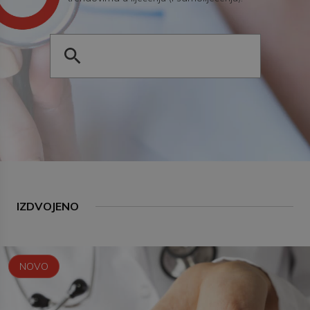
IZDVOJENO
NOVO