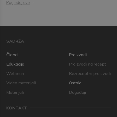
Pogledaj sve
SADRŽAJ
Članci
Proizvodi
Edukacija
Proizvodi na recept
Webinari
Bezreceptni proizvodi
Video materijali
Ostalo
Materijali
Događaji
KONTAKT