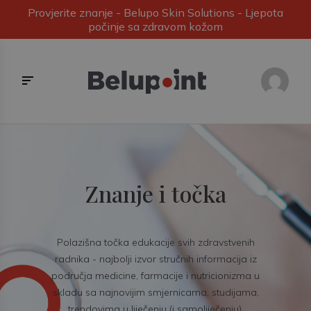
Provjerite znanje - Belupo Skin Solutions - Ljepota
počinje sa zdravom kožom
Znanje i točka
Polazišna točka edukacije svih zdravstvenih
radnika - najbolji izvor stručnih informacija iz
područja medicine, farmacije i nutricionizma u
skladu sa najnovijim smjernicama, studijama,
trendovima u liječenju (i samoliječenju).