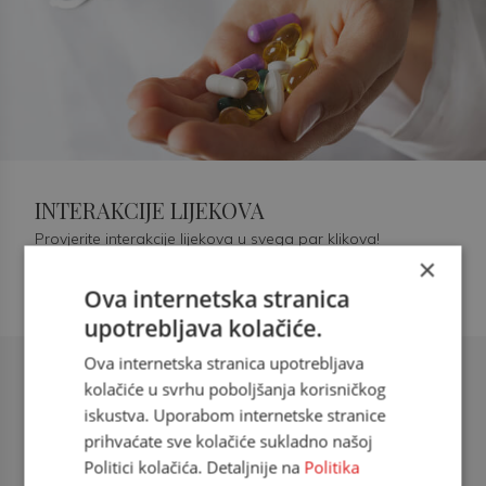
INTERAKCIJE LIJEKOVA
Provjerite interakcije lijekova u svega par klikova!
×
Ova internetska stranica
upotrebljava kolačiće.
Ova internetska stranica upotrebljava
Šećerna bolest tip 2 = kardiovaskularna
kolačiće u svrhu poboljšanja korisničkog
bolest
iskustva. Uporabom internetske stranice
prihvaćate sve kolačiće sukladno našoj
doc. dr. sc. Višnja Kokić Maleš,
Politici kolačića. Detaljnije na
Politika
dr.med., specijalististica