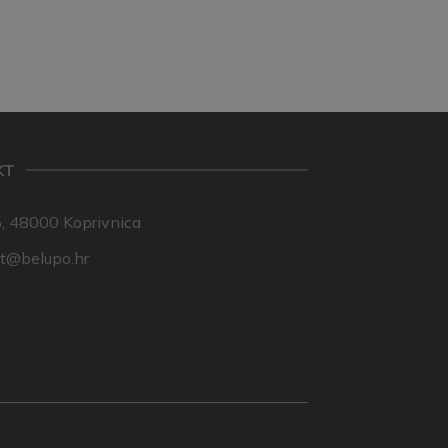
KT
, 48000 Koprivnica
nt@belupo.hr