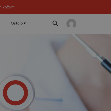
om kožom
Ostalo