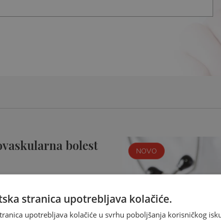
ovaskularna bolest
NOVO
ska stranica upotrebljava kolačiće.
tranica upotrebljava kolačiće u svrhu poboljšanja korisničkog i