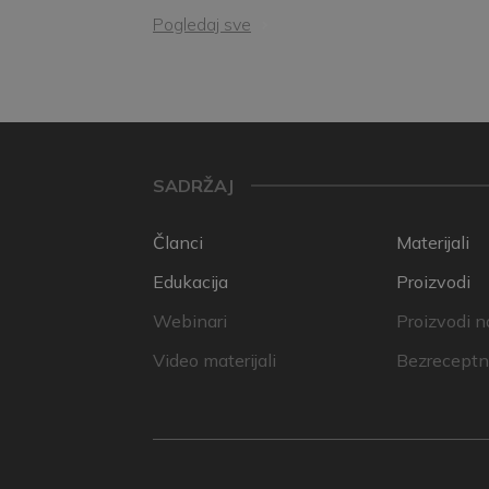
Pogledaj sve
SADRŽAJ
Članci
Materijali
Edukacija
Proizvodi
Webinari
Proizvodi n
Video materijali
Bezreceptni