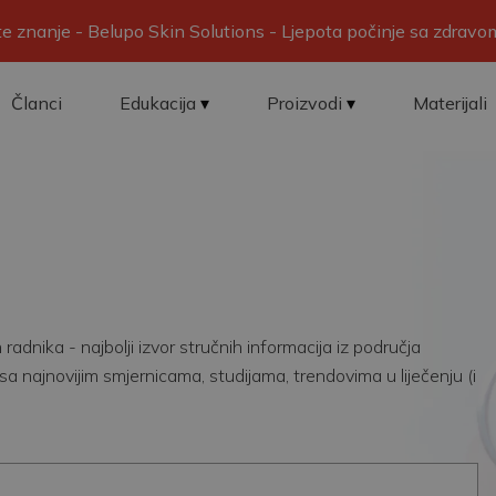
ite znanje - Belupo Skin Solutions - Ljepota počinje sa zdrav
Članci
Edukacija
Proizvodi
Materijali
adnika - najbolji izvor stručnih informacija iz područja
sa najnovijim smjernicama, studijama, trendovima u liječenju (i