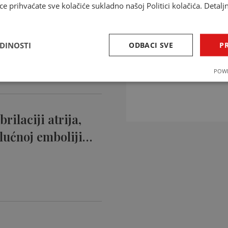
ce prihvaćate sve kolačiće sukladno našoj Politici kolačića. Detalj
ntikoagulansi
ciji…
EDINOSTI
ODBACI SVE
PR
INTERAKCIJE 
POWE
Provjerite interakcije li
rilaciji atrija,
lućnoj emboliji…