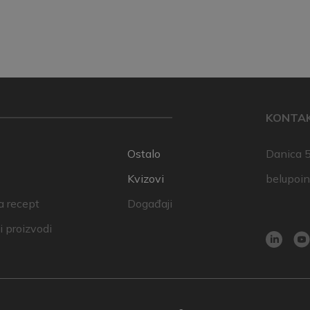
KONTA
Ostalo
Danica 5
Kvizovi
belupoi
a recept
Događaji
 proizvodi