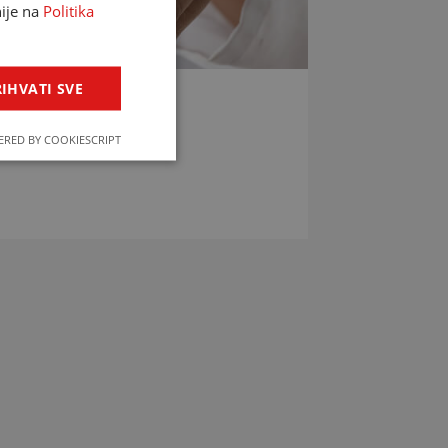
nije na
Politika
IHVATI SVE
LIJEKOVA
RED BY COOKIESCRIPT
jekova u svega par klikova!