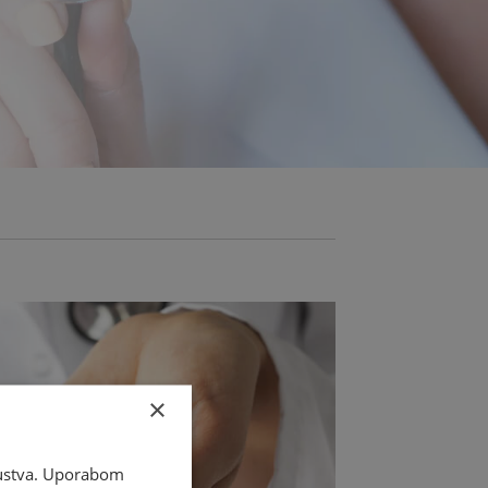
×
skustva. Uporabom