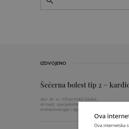
IZDVOJENO
Šećerna bolest tip 2 = kardi
doc. dr. sc. Višnja Kokić Maleš,
dr.med., specijalististica
endokrinologije i dijabetologije
Ova internet
Ova internetska s