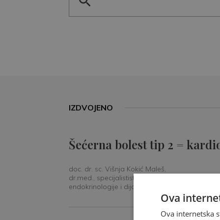
IZDVOJENO
Šećerna bolest tip 2 = kardi
doc. dr. sc. Višnja Kokić Maleš,
dr.med., specijalististica
endokrinologije i dijabetologije
Ova internet
Ova internetska s