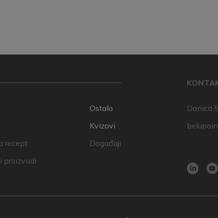
KONTA
Ostalo
Danica 5
Kvizovi
belupoi
a recept
Događaji
 proizvodi