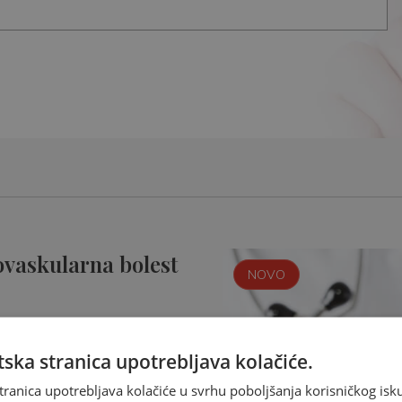
ovaskularna bolest
NOVO
ska stranica upotrebljava kolačiće.
tranica upotrebljava kolačiće u svrhu poboljšanja korisničkog i