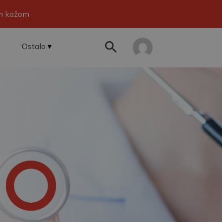
om kožom
Ostalo