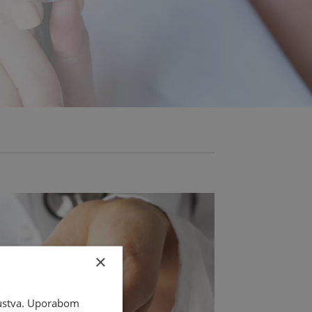
×
skustva. Uporabom