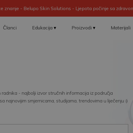
ite znanje - Belupo Skin Solutions - Ljepota počinje sa zdrav
Članci
Edukacija
Proizvodi
Materijali
adnika - najbolji izvor stručnih informacija iz područja
sa najnovijim smjernicama, studijama, trendovima u liječenju (i