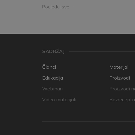
Pogledaj sve
SADRŽAJ
Članci
Materijali
Edukacija
Proizvodi
Webinari
Proizvodi n
Video materijali
Bezreceptni