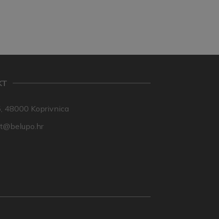
KT
, 48000 Koprivnica
nt@belupo.hr