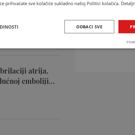
ce prihvaćate sve kolačiće sukladno našoj Politici kolačića. Detalj
ntikoagulansi
ciji…
EDINOSTI
ODBACI SVE
PR
INTERAKCIJE 
POWE
Provjerite interakcije li
rilaciji atrija,
lućnoj emboliji…