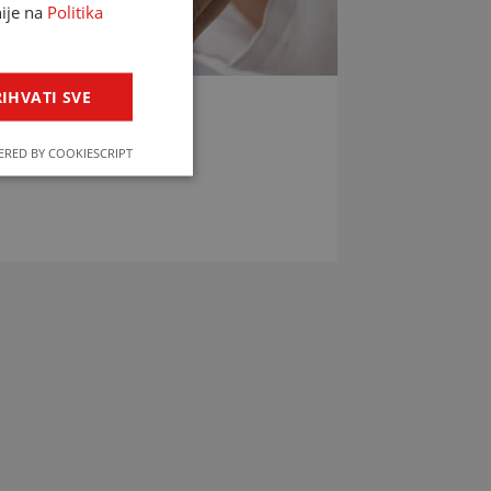
nije na
Politika
IHVATI SVE
LIJEKOVA
RED BY COOKIESCRIPT
jekova u svega par klikova!