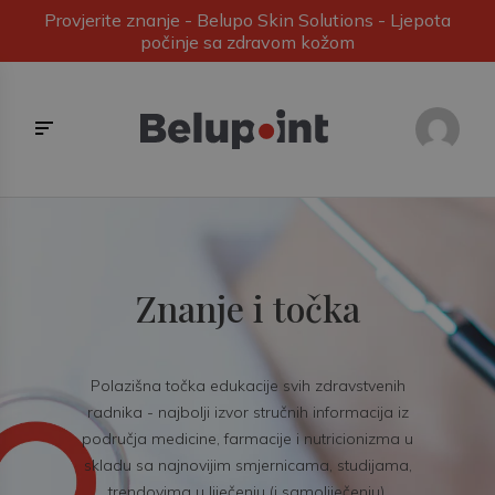
Provjerite znanje - Belupo Skin Solutions - Ljepota
počinje sa zdravom kožom
Znanje i točka
Polazišna točka edukacije svih zdravstvenih
radnika - najbolji izvor stručnih informacija iz
područja medicine, farmacije i nutricionizma u
skladu sa najnovijim smjernicama, studijama,
trendovima u liječenju (i samoliječenju).