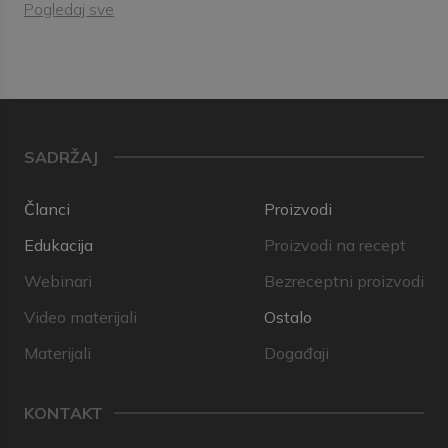
Pogledaj sve
SADRŽAJ
Članci
Proizvodi
Edukacija
Proizvodi na recept
Webinari
Bezreceptni proizvodi
Video materijali
Ostalo
Materijali
Događaji
KONTAKT