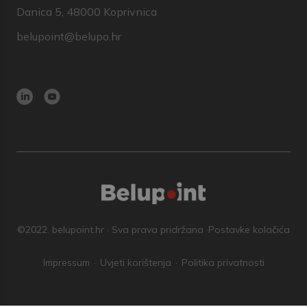
Danica 5, 48000 Koprivnica
belupoint@belupo.hr
©2022. belupoint.hr · Sva prava pridržana ·
Postavke kolačića
Impressum
Uvjeti korištenja
Politika privatnosti