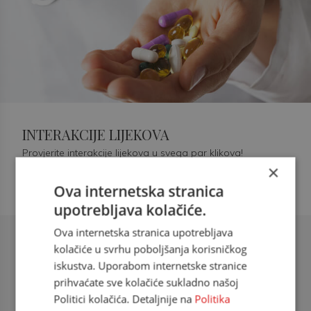
INTERAKCIJE LIJEKOVA
Provjerite interakcije lijekova u svega par klikova!
×
Ova internetska stranica
upotrebljava kolačiće.
Ova internetska stranica upotrebljava
Šećerna bolest tip 2 = kardiovaskularna
kolačiće u svrhu poboljšanja korisničkog
bolest
iskustva. Uporabom internetske stranice
prihvaćate sve kolačiće sukladno našoj
doc. dr. sc. Višnja Kokić Maleš,
Politici kolačića. Detaljnije na
Politika
dr.med., specijalististica