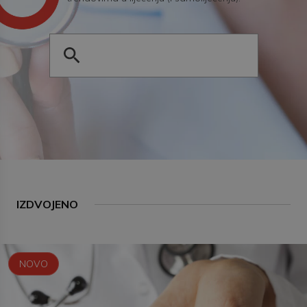
IZDVOJENO
NOVO