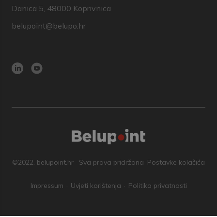
Danica 5, 48000 Koprivnica
belupoint@belupo.hr
©2022. belupoint.hr · Sva prava pridržana ·
Postavke kolačića
Impressum
Uvjeti korištenja
Politika privatnosti