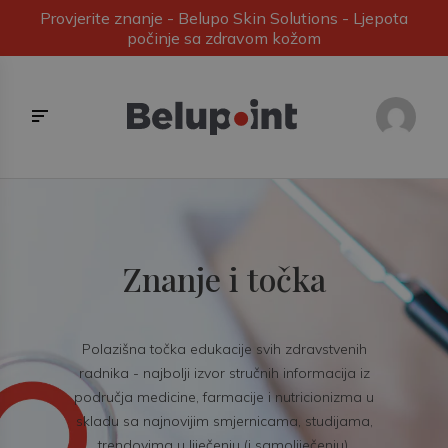
Provjerite znanje - Belupo Skin Solutions - Ljepota
počinje sa zdravom kožom
Znanje i točka
Polazišna točka edukacije svih zdravstvenih
radnika - najbolji izvor stručnih informacija iz
područja medicine, farmacije i nutricionizma u
skladu sa najnovijim smjernicama, studijama,
trendovima u liječenju (i samoliječenju).