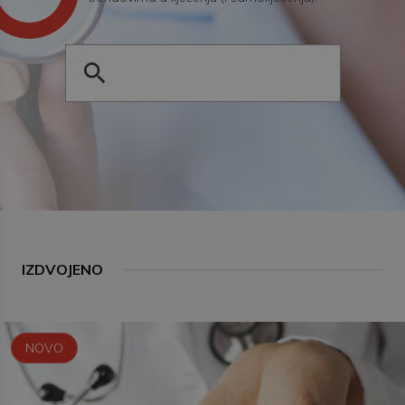
IZDVOJENO
NOVO