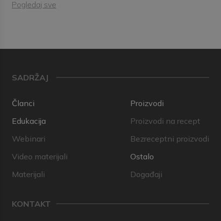
Pogledaj sve
SADRŽAJ
Članci
Proizvodi
Edukacija
Proizvodi na recept
Webinari
Bezreceptni proizvodi
Video materijali
Ostalo
Materijali
Događaji
KONTAKT