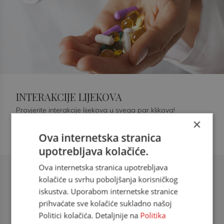
INTERAKCIJE LIJEKOVA
Provjerite interakcije lijekova u svega par klikova!
×
Ova internetska stranica
upotrebljava kolačiće.
Ova internetska stranica upotrebljava
Šećerna bolest tip 2 = kardiovaskularna
kolačiće u svrhu poboljšanja korisničkog
bolest
iskustva. Uporabom internetske stranice
prihvaćate sve kolačiće sukladno našoj
doc. dr. sc. Višnja Kokić Maleš,
Politici kolačića. Detaljnije na
Politika
dr.med., specijalististica