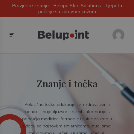
Provjerite znanje - Belupo Skin Solutions - Ljepota
počinje sa zdravom kožom
Znanje i točka
Polazišna točka edukacije svih zdravstvenih
radnika - najbolji izvor stručnih informacija iz
područja medicine, farmacije i nutricionizma u
skladu sa najnovijim smjernicama, studijama,
trendovima u liječenju (i samoliječenju).