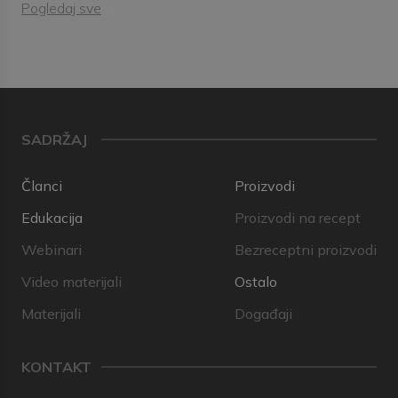
Pogledaj sve
SADRŽAJ
Članci
Proizvodi
Edukacija
Proizvodi na recept
Webinari
Bezreceptni proizvodi
Video materijali
Ostalo
Materijali
Događaji
KONTAKT