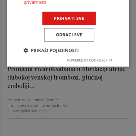
privatnosti
endokrinologije i dijabetologije
Jesu li svi direktni oralni antikoagulansi
PRIHVATI SVE
jednako učinkoviti u prevenciji…
ODBACI SVE
Mato Gjurčević, dr. med., specijalist
neurolog, subspecijalist intenzivne
PRIKAŽI POJEDINOSTI
neurologije
POWERED BY COOKIESCRIPT
Primjena rivaroksabana u fibrilaciji atrija,
dubokoj venskoj trombozi, plućnoj
emboliji…
Izv. prof. dr. sc. Sandra Šarić, dr.
med., specijalist je interne medicine i
subspecijalist kardiologije