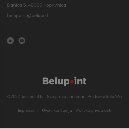
Danica 5, 48000 Koprivnica
belupoint@belupo.hr
©2022. belupoint.hr · Sva prava pridržana ·
Postavke kolačića
Impressum
Uvjeti korištenja
Politika privatnosti