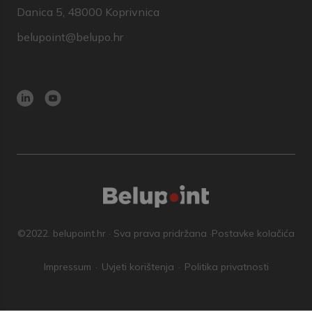
Danica 5, 48000 Koprivnica
belupoint@belupo.hr
©2022. belupoint.hr · Sva prava pridržana ·
Postavke kolačića
Impressum
Uvjeti korištenja
Politika privatnosti