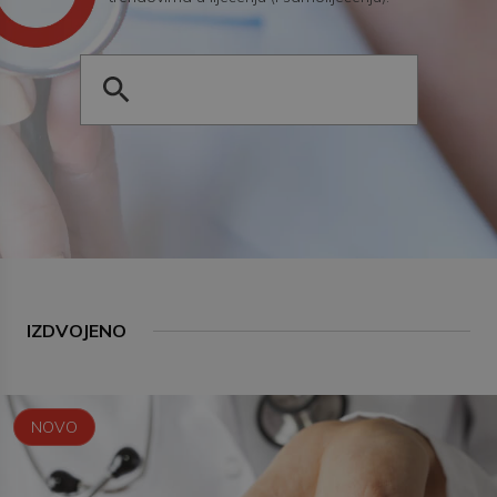
IZDVOJENO
NOVO