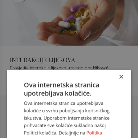
INTERAKCIJE LIJEKOVA
Provjerite interakcije lijekova u svega par klikova!
×
Ova internetska stranica
upotrebljava kolačiće.
Ova internetska stranica upotrebljava
Šećerna bolest tip 2 = kardiovaskularna
kolačiće u svrhu poboljšanja korisničkog
bolest
iskustva. Uporabom internetske stranice
prihvaćate sve kolačiće sukladno našoj
doc. dr. sc. Višnja Kokić Maleš,
Politici kolačića. Detaljnije na
Politika
dr.med., specijalististica