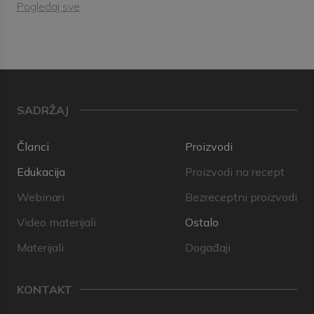
Pogledaj sve
SADRŽAJ
Članci
Proizvodi
Edukacija
Proizvodi na recept
Webinari
Bezreceptni proizvodi
Video materijali
Ostalo
Materijali
Događaji
KONTAKT