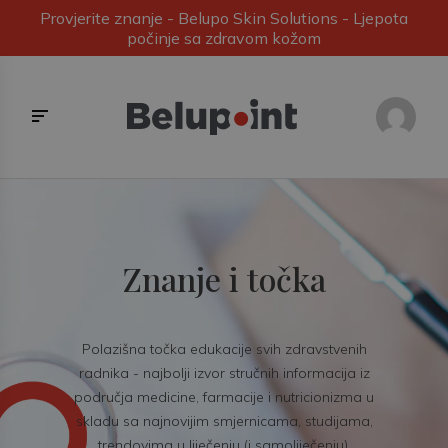
Provjerite znanje - Belupo Skin Solutions - Ljepota
počinje sa zdravom kožom
Znanje i točka
Polazišna točka edukacije svih zdravstvenih
radnika - najbolji izvor stručnih informacija iz
područja medicine, farmacije i nutricionizma u
skladu sa najnovijim smjernicama, studijama,
trendovima u liječenju (i samoliječenju).