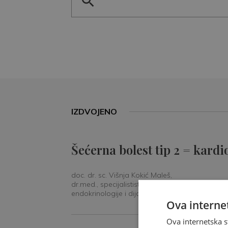
IZDVOJENO
Šećerna bolest tip 2 = kardi
doc. dr. sc. Višnja Kokić Maleš,
dr.med., specijalististica
endokrinologije i dijabetologije
Ova internet
Ova internetska s