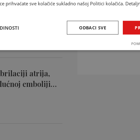
ce prihvaćate sve kolačiće sukladno našoj Politici kolačića. Detalj
ntikoagulansi
ciji…
EDINOSTI
ODBACI SVE
PR
INTERAKCIJE 
POWE
Provjerite interakcije li
rilaciji atrija,
lućnoj emboliji…