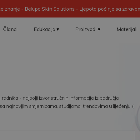
ite znanje - Belupo Skin Solutions - Ljepota počinje sa zdrav
Članci
Edukacija
Proizvodi
Materijali
adnika - najbolji izvor stručnih informacija iz područja
sa najnovijim smjernicama, studijama, trendovima u liječenju (i