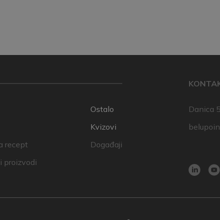
KONTA
Ostalo
Danica 5
Kvizovi
belupoi
a recept
Događaji
 proizvodi