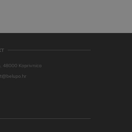
KT
, 48000 Koprivnica
nt@belupo.hr