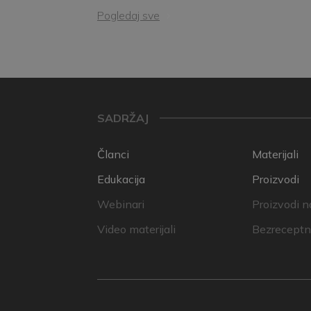
Pogledaj sve
SADRŽAJ
Članci
Materijali
Edukacija
Proizvodi
Webinari
Proizvodi n
Video materijali
Bezreceptni