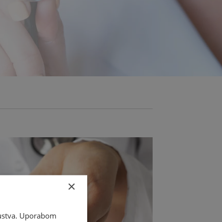
×
skustva. Uporabom