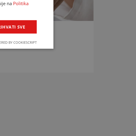
nije na
Politika
IHVATI SVE
LIJEKOVA
RED BY COOKIESCRIPT
jekova u svega par klikova!