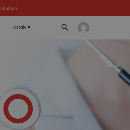
om kožom
Ostalo