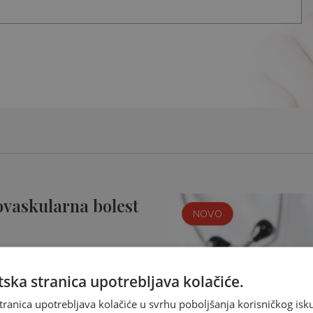
ovaskularna bolest
NOVO
ska stranica upotrebljava kolačiće.
tranica upotrebljava kolačiće u svrhu poboljšanja korisničkog i