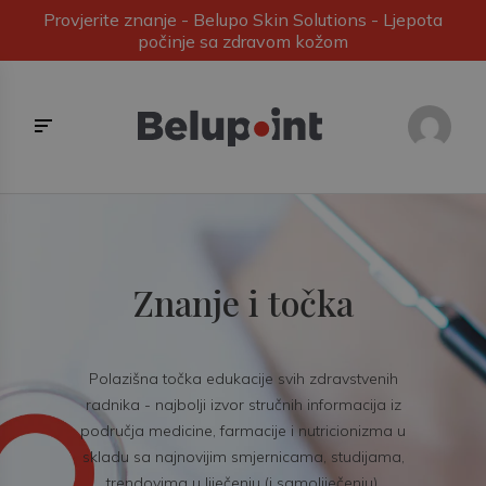
Provjerite znanje - Belupo Skin Solutions - Ljepota
počinje sa zdravom kožom
Znanje i točka
Polazišna točka edukacije svih zdravstvenih
radnika - najbolji izvor stručnih informacija iz
područja medicine, farmacije i nutricionizma u
skladu sa najnovijim smjernicama, studijama,
trendovima u liječenju (i samoliječenju).