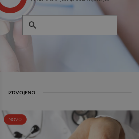
IZDVOJENO
NOVO