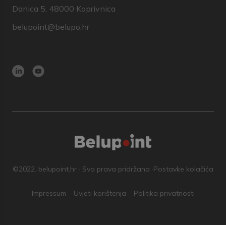
Danica 5, 48000 Koprivnica
belupoint@belupo.hr
©2022. belupoint.hr · Sva prava pridržana ·
Postavke kolačića
Impressum
Uvjeti korištenja
Politika privatnosti