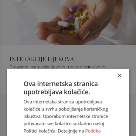
INTERAKCIJE LIJEKOVA
Provjerite interakcije lijekova u svega par klikova!
×
Ova internetska stranica
upotrebljava kolačiće.
Ova internetska stranica upotrebljava
Šećerna bolest tip 2 = kardiovaskularna
kolačiće u svrhu poboljšanja korisničkog
bolest
iskustva. Uporabom internetske stranice
prihvaćate sve kolačiće sukladno našoj
doc. dr. sc. Višnja Kokić Maleš,
Politici kolačića. Detaljnije na
Politika
dr.med., specijalististica