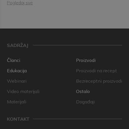
Pogledaj sve
SADRŽAJ
Članci
Proizvodi
Edukacija
Proizvodi na recept
Webinari
Bezreceptni proizvodi
Video materijali
Ostalo
Materijali
Događaji
KONTAKT