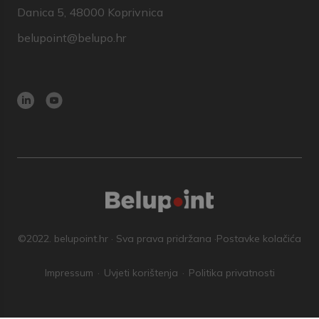
Danica 5, 48000 Koprivnica
belupoint@belupo.hr
©2022. belupoint.hr · Sva prava pridržana ·
Postavke kolačića
Impressum
Uvjeti korištenja
Politika privatnosti