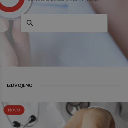
IZDVOJENO
NOVO