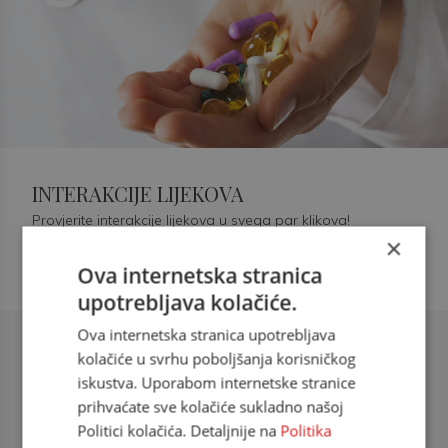
INTERAKCIJE LIJEKOVA
Provjerite interakcije lijekova u svega par klikova!
×
Ova internetska stranica
upotrebljava kolačiće.
Ova internetska stranica upotrebljava
Šećerna bolest tip 2 = kardiovaskularna
kolačiće u svrhu poboljšanja korisničkog
bolest
iskustva. Uporabom internetske stranice
prihvaćate sve kolačiće sukladno našoj
doc. dr. sc. Višnja Kokić Maleš,
Politici kolačića. Detaljnije na
Politika
dr.med., specijalististica