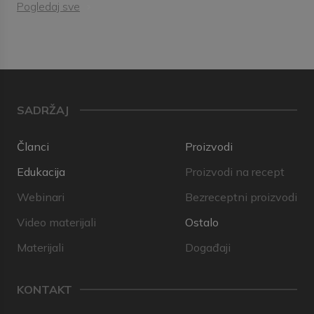
Pogledaj sve
SADRŽAJ
Članci
Proizvodi
Edukacija
Proizvodi na recept
Webinari
Bezreceptni proizvodi
Video materijali
Ostalo
Materijali
Događaji
KONTAKT