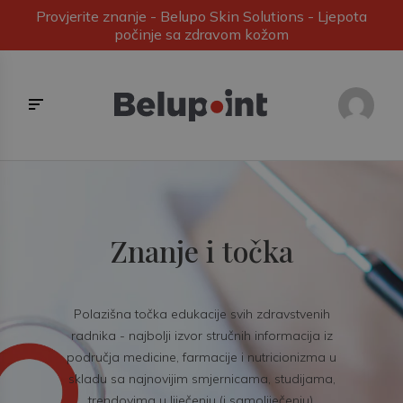
Provjerite znanje - Belupo Skin Solutions - Ljepota
počinje sa zdravom kožom
Znanje i točka
Polazišna točka edukacije svih zdravstvenih
radnika - najbolji izvor stručnih informacija iz
područja medicine, farmacije i nutricionizma u
skladu sa najnovijim smjernicama, studijama,
trendovima u liječenju (i samoliječenju).