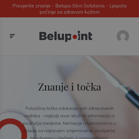
Provjerite znanje - Belupo Skin Solutions - Ljepota
počinje sa zdravom kožom
Znanje i točka
Polazišna točka edukacije svih zdravstvenih
radnika - najbolji izvor stručnih informacija iz
područja medicine, farmacije i nutricionizma u
skladu sa najnovijim smjernicama, studijama,
trendovima u liječenju (i samoliječenju).