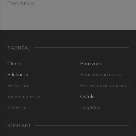
Pogledaj sve
SADRŽAJ
Članci
Proizvodi
Edukacija
Proizvodi na recept
Webinari
Bezreceptni proizvodi
Video materijali
Ostalo
Materijali
Događaji
KONTAKT