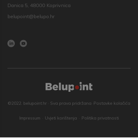
Danica 5, 48000 Koprivnica
belupoint@belupo.hr
©2022. belupoint.hr · Sva prava pridržana ·
Postavke kolačića
Impressum
Uvjeti korištenja
Politika privatnosti