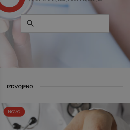
IZDVOJENO
NOVO