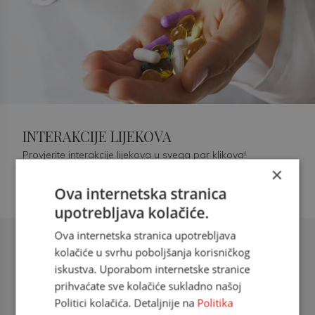
INTERAKCIJE LIJEKOVA
Provjerite interakcije lijekova u svega par klikova!
×
Ova internetska stranica
upotrebljava kolačiće.
Ova internetska stranica upotrebljava
Šećerna bolest tip 2 = kardiovaskularna
kolačiće u svrhu poboljšanja korisničkog
bolest
iskustva. Uporabom internetske stranice
prihvaćate sve kolačiće sukladno našoj
doc. dr. sc. Višnja Kokić Maleš,
Politici kolačića. Detaljnije na
Politika
dr.med., specijalististica