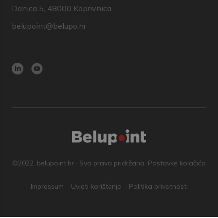
Danica 5, 48000 Koprivnica
belupoint@belupo.hr
©2022. belupoint.hr · Sva prava pridržana ·
Postavke kolačića
Impressum
Uvjeti korištenja
Politika privatnosti