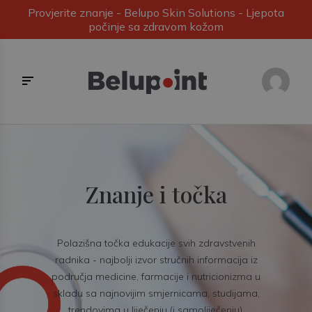
Provjerite znanje - Belupo Skin Solutions - Ljepota
počinje sa zdravom kožom
Znanje i točka
Polazišna točka edukacije svih zdravstvenih
radnika - najbolji izvor stručnih informacija iz
područja medicine, farmacije i nutricionizma u
skladu sa najnovijim smjernicama, studijama,
trendovima u liječenju (i samoliječenju).