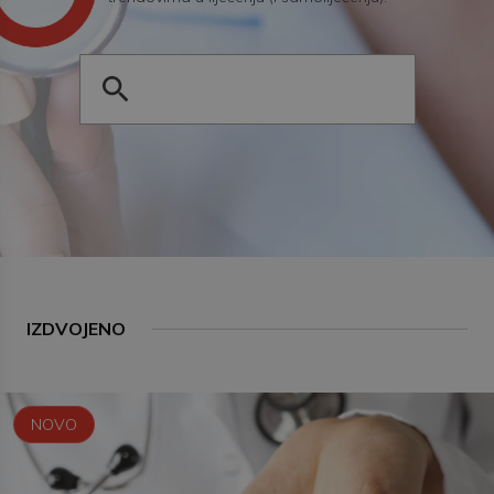
IZDVOJENO
NOVO