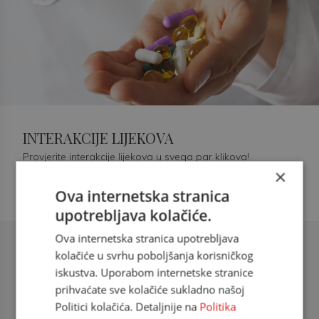
INTERAKCIJE LIJEKOVA
Provjerite interakcije lijekova u svega par klikova!
×
Ova internetska stranica
upotrebljava kolačiće.
Ova internetska stranica upotrebljava
Šećerna bolest tip 2 = kardiovaskularna
kolačiće u svrhu poboljšanja korisničkog
bolest
iskustva. Uporabom internetske stranice
prihvaćate sve kolačiće sukladno našoj
doc. dr. sc. Višnja Kokić Maleš,
Politici kolačića. Detaljnije na
Politika
dr.med., specijalististica