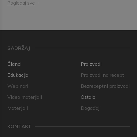
Pogledaj sve
SADRŽAJ
Članci
Proizvodi
Edukacija
Proizvodi na recept
Webinari
Bezreceptni proizvodi
Video materijali
Ostalo
Materijali
Događaji
KONTAKT