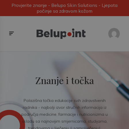
Provjerite znanje - Belupo Skin Solutions - Ljepota
počinje sa zdravom kožom
Znanje i točka
Polazišna točka edukacije svih zdravstvenih
radnika - najbolji izvor stručnih informacija iz
područja medicine, farmacije i nutricionizma u
skladu sa najnovijim smjernicama, studijama,
trendovima u liječenju (i samoliječenju).