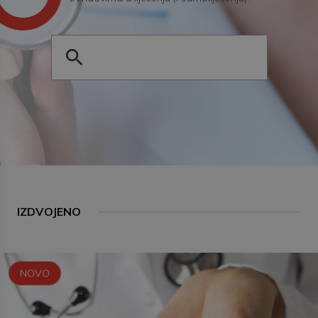
IZDVOJENO
NOVO