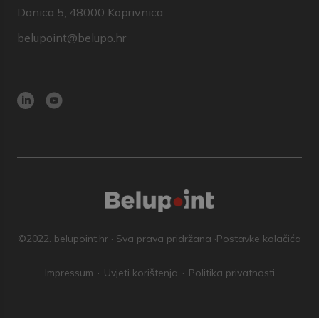
Danica 5, 48000 Koprivnica
belupoint@belupo.hr
©2022. belupoint.hr · Sva prava pridržana ·
Postavke kolačića
Impressum
Uvjeti korištenja
Politika privatnosti