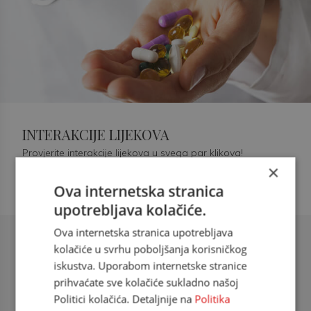
INTERAKCIJE LIJEKOVA
Provjerite interakcije lijekova u svega par klikova!
×
Ova internetska stranica
upotrebljava kolačiće.
Ova internetska stranica upotrebljava
Šećerna bolest tip 2 = kardiovaskularna
kolačiće u svrhu poboljšanja korisničkog
bolest
iskustva. Uporabom internetske stranice
prihvaćate sve kolačiće sukladno našoj
doc. dr. sc. Višnja Kokić Maleš,
Politici kolačića. Detaljnije na
Politika
dr.med., specijalististica