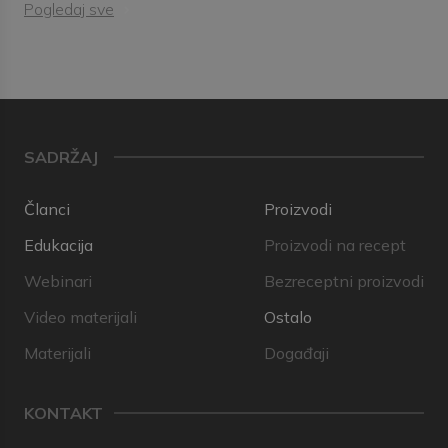
Pogledaj sve
SADRŽAJ
Članci
Proizvodi
Edukacija
Proizvodi na recept
Webinari
Bezreceptni proizvodi
Video materijali
Ostalo
Materijali
Događaji
KONTAKT