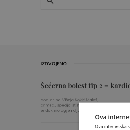
IZDVOJENO
Šećerna bolest tip 2 = kardi
doc. dr. sc. Višnja Kokić Maleš,
dr.med., specijalististica
endokrinologije i dijabetologije
Ova internet
Ova internetska s