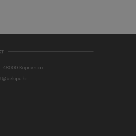
KT
, 48000 Koprivnica
nt@belupo.hr