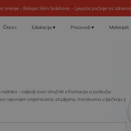
ite znanje - Belupo Skin Solutions - Ljepota počinje sa zdrav
Članci
Edukacija
Proizvodi
Materijali
adnika - najbolji izvor stručnih informacija iz područja
sa najnovijim smjernicama, studijama, trendovima u liječenju (i