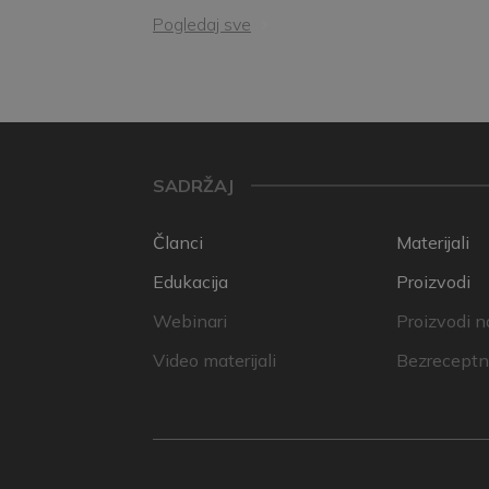
Pogledaj sve
SADRŽAJ
Članci
Materijali
Edukacija
Proizvodi
Webinari
Proizvodi n
Video materijali
Bezreceptni