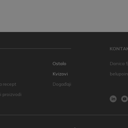
KONTA
Ostalo
Danica 5
Kvizovi
belupoi
a recept
Događaji
 proizvodi