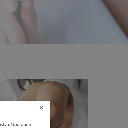
×
skustva. Uporabom