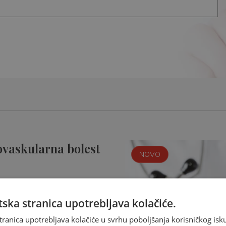
ovaskularna bolest
NOVO
ska stranica upotrebljava kolačiće.
tranica upotrebljava kolačiće u svrhu poboljšanja korisničkog i