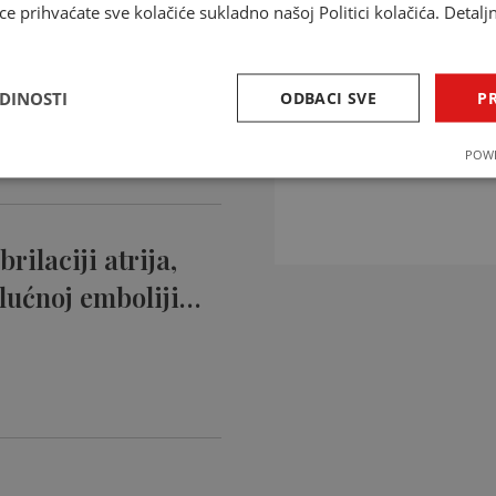
ce prihvaćate sve kolačiće sukladno našoj Politici kolačića. Detalj
ntikoagulansi
ciji…
EDINOSTI
ODBACI SVE
PR
INTERAKCIJE 
POWE
Provjerite interakcije li
rilaciji atrija,
lućnoj emboliji…