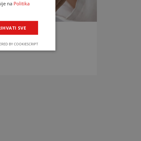
nije na
Politika
IHVATI SVE
LIJEKOVA
RED BY COOKIESCRIPT
jekova u svega par klikova!