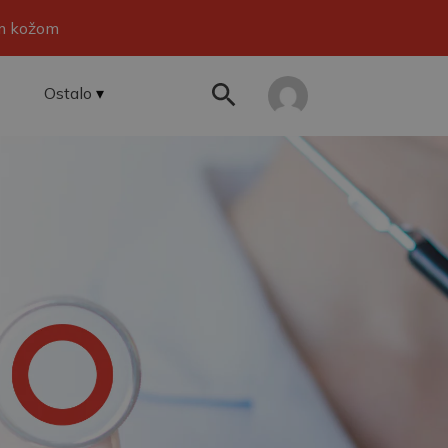
om kožom
Ostalo