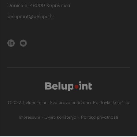
Danica 5, 48000 Koprivnica
belupoint@belupo.hr
©2022. belupoint.hr · Sva prava pridržana ·
Postavke kolačića
Impressum
Uvjeti korištenja
Politika privatnosti