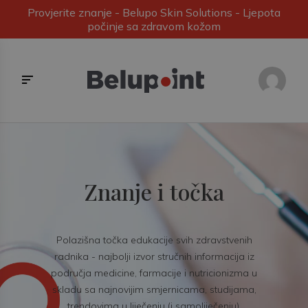
Provjerite znanje - Belupo Skin Solutions - Ljepota
počinje sa zdravom kožom
Znanje i točka
Polazišna točka edukacije svih zdravstvenih
radnika - najbolji izvor stručnih informacija iz
područja medicine, farmacije i nutricionizma u
skladu sa najnovijim smjernicama, studijama,
trendovima u liječenju (i samoliječenju).