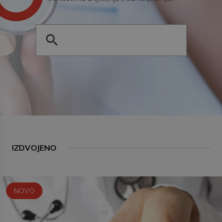
IZDVOJENO
NOVO