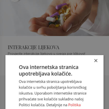
INTERAKCIJE LIJEKOVA
Provjerite interakcije lijekova u svega par klikova!
×
Ova internetska stranica
upotrebljava kolačiće.
Ova internetska stranica upotrebljava
Šećerna bolest tip 2 = kardiovaskularna
kolačiće u svrhu poboljšanja korisničkog
bolest
iskustva. Uporabom internetske stranice
prihvaćate sve kolačiće sukladno našoj
doc. dr. sc. Višnja Kokić Maleš,
Politici kolačića. Detaljnije na
Politika
dr.med., specijalististica