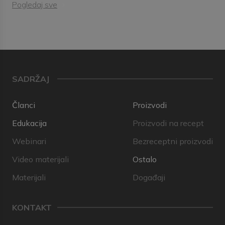
Pogledaj sve
SADRŽAJ
Članci
Proizvodi
Edukacija
Proizvodi na recept
Webinari
Bezreceptni proizvodi
Video materijali
Ostalo
Materijali
Događaji
KONTAKT