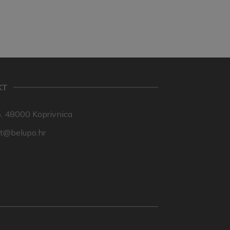
KT
, 48000 Koprivnica
nt@belupo.hr