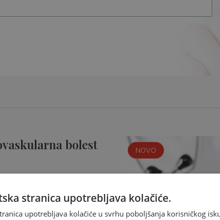
ovaskularna bolest
NOVO
ska stranica upotrebljava kolačiće.
tranica upotrebljava kolačiće u svrhu poboljšanja korisničkog i