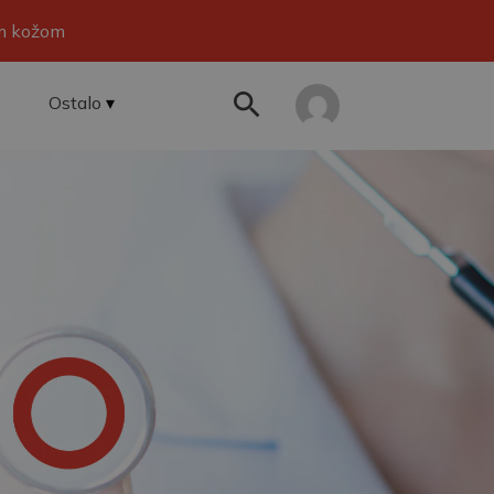
om kožom
Ostalo