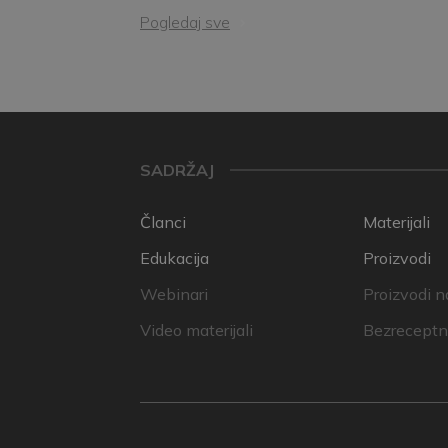
Pogledaj sve
SADRŽAJ
Članci
Materijali
Edukacija
Proizvodi
Webinari
Proizvodi n
Video materijali
Bezreceptni