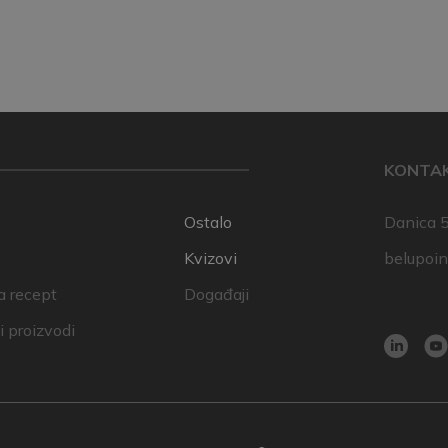
KONTA
Ostalo
Danica 5
Kvizovi
belupoi
a recept
Događaji
 proizvodi