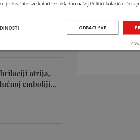
ce prihvaćate sve kolačiće sukladno našoj Politici kolačića. Detalj
ntikoagulansi
ciji…
EDINOSTI
ODBACI SVE
PR
INTERAKCIJE 
POWE
Provjerite interakcije li
rilaciji atrija,
lućnoj emboliji…