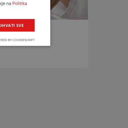
nije na
Politika
IHVATI SVE
LIJEKOVA
RED BY COOKIESCRIPT
jekova u svega par klikova!