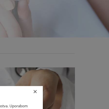
×
skustva. Uporabom