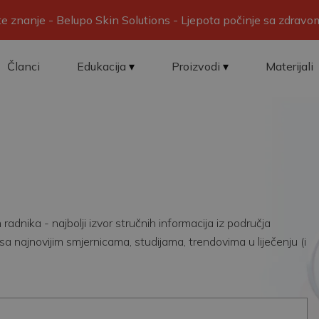
ite znanje - Belupo Skin Solutions - Ljepota počinje sa zdrav
Članci
Edukacija
Proizvodi
Materijali
adnika - najbolji izvor stručnih informacija iz područja
sa najnovijim smjernicama, studijama, trendovima u liječenju (i