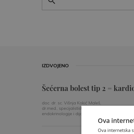
IZDVOJENO
Šećerna bolest tip 2 = kardi
doc. dr. sc. Višnja Kokić Maleš,
dr.med., specijalististica
endokrinologije i dijabetologije
Ova internet
Ova internetska s