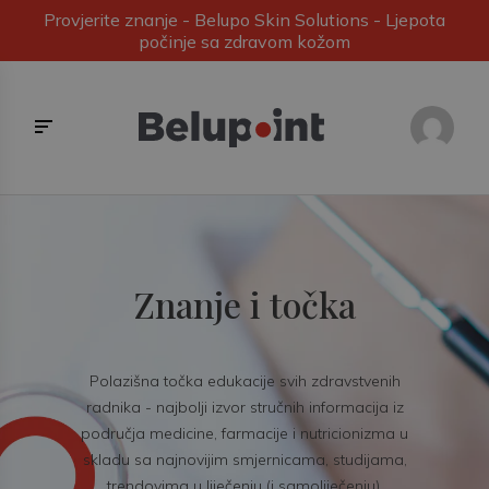
Provjerite znanje - Belupo Skin Solutions - Ljepota
počinje sa zdravom kožom
Znanje i točka
Polazišna točka edukacije svih zdravstvenih
radnika - najbolji izvor stručnih informacija iz
područja medicine, farmacije i nutricionizma u
skladu sa najnovijim smjernicama, studijama,
trendovima u liječenju (i samoliječenju).