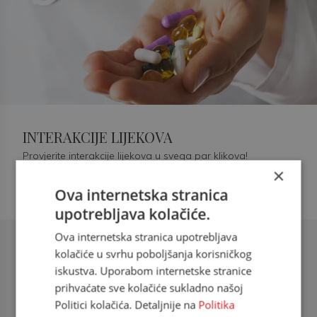
INTERAKCIJE LIJEKOVA
Provjerite interakcije lijekova u svega par klikova!
×
Ova internetska stranica
upotrebljava kolačiće.
Ova internetska stranica upotrebljava
Šećerna bolest tip 2 = kardiovaskularna
kolačiće u svrhu poboljšanja korisničkog
bolest
iskustva. Uporabom internetske stranice
prihvaćate sve kolačiće sukladno našoj
doc. dr. sc. Višnja Kokić Maleš,
Politici kolačića. Detaljnije na
Politika
dr.med., specijalististica