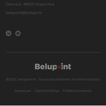
Danica 5, 48000 Koprivnica
belupoint@belupo.hr
©2022. belupoint.hr · Sva prava pridržana ·
Postavke kolačića
Impressum
Uvjeti korištenja
Politika privatnosti