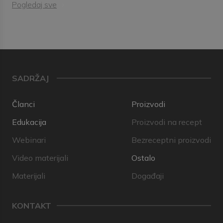
Pogledaj sve
SADRŽAJ
Članci
Proizvodi
Edukacija
Proizvodi na recept
Webinari
Bezreceptni proizvodi
Video materijali
Ostalo
Materijali
Događaji
KONTAKT