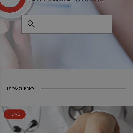
IZDVOJENO
NOVO