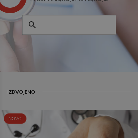
IZDVOJENO
NOVO