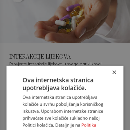
INTERAKCIJE LIJEKOVA
Provjerite interakcije lijekova u svega par klikova!
×
Ova internetska stranica
upotrebljava kolačiće.
Ova internetska stranica upotrebljava
Šećerna bolest tip 2 = kardiovaskularna
kolačiće u svrhu poboljšanja korisničkog
bolest
iskustva. Uporabom internetske stranice
prihvaćate sve kolačiće sukladno našoj
doc. dr. sc. Višnja Kokić Maleš,
Politici kolačića. Detaljnije na
Politika
dr.med., specijalististica