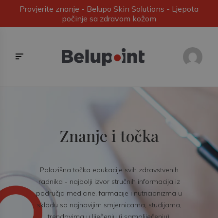
Provjerite znanje - Belupo Skin Solutions - Ljepota
počinje sa zdravom kožom
Znanje i točka
Polazišna točka edukacije svih zdravstvenih
radnika - najbolji izvor stručnih informacija iz
područja medicine, farmacije i nutricionizma u
skladu sa najnovijim smjernicama, studijama,
trendovima u liječenju (i samoliječenju).