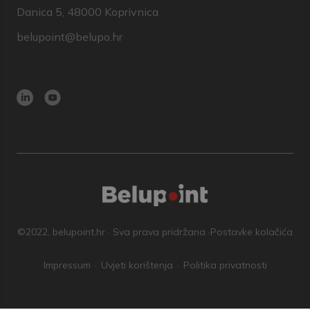
Danica 5, 48000 Koprivnica
belupoint@belupo.hr
©2022. belupoint.hr · Sva prava pridržana ·
Postavke kolačića
Impressum
Uvjeti korištenja
Politika privatnosti