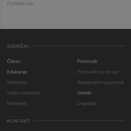
Pogledaj sve
SADRŽAJ
Članci
Proizvodi
Edukacija
Proizvodi na recept
Webinari
Bezreceptni proizvodi
Video materijali
Ostalo
Materijali
Događaji
KONTAKT