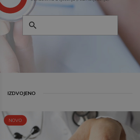
IZDVOJENO
NOVO