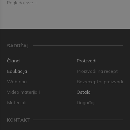
Pogledaj sve
SADRŽAJ
Članci
Proizvodi
Edukacija
Proizvodi na recept
Webinari
Bezreceptni proizvodi
Video materijali
Ostalo
Materijali
Događaji
KONTAKT