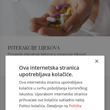
INTERAKCIJE LIJEKOVA
Provjerite interakcije lijekova u svega par klikova!
×
Ova internetska stranica
upotrebljava kolačiće.
Ova internetska stranica upotrebljava
Šećerna bolest tip 2 = kardiovaskularna
kolačiće u svrhu poboljšanja korisničkog
bolest
iskustva. Uporabom internetske stranice
prihvaćate sve kolačiće sukladno našoj
doc. dr. sc. Višnja Kokić Maleš,
Politici kolačića. Detaljnije na
Politika
dr.med., specijalististica