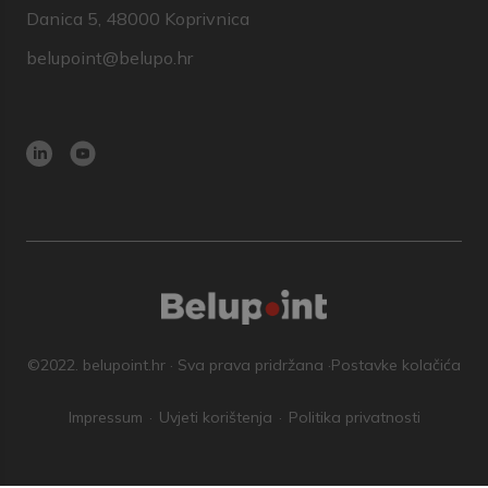
Danica 5, 48000 Koprivnica
belupoint@belupo.hr
©2022. belupoint.hr · Sva prava pridržana ·
Postavke kolačića
Impressum
Uvjeti korištenja
Politika privatnosti