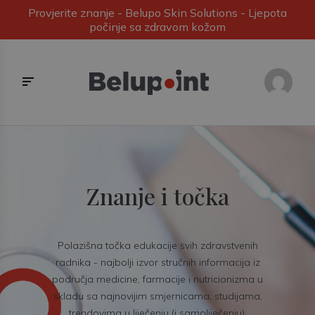
Provjerite znanje - Belupo Skin Solutions - Ljepota
počinje sa zdravom kožom
Znanje i točka
Polazišna točka edukacije svih zdravstvenih
radnika - najbolji izvor stručnih informacija iz
područja medicine, farmacije i nutricionizma u
skladu sa najnovijim smjernicama, studijama,
trendovima u liječenju (i samoliječenju).