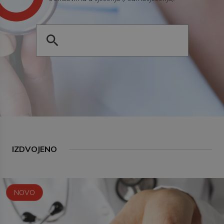
IZDVOJENO
NOVO