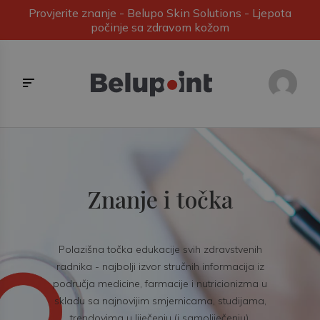
Provjerite znanje - Belupo Skin Solutions - Ljepota
počinje sa zdravom kožom
Znanje i točka
Polazišna točka edukacije svih zdravstvenih
radnika - najbolji izvor stručnih informacija iz
područja medicine, farmacije i nutricionizma u
skladu sa najnovijim smjernicama, studijama,
trendovima u liječenju (i samoliječenju).