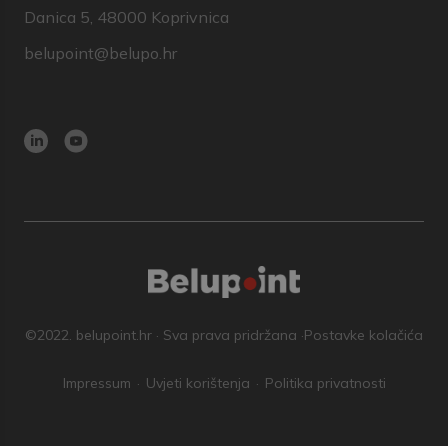
Danica 5, 48000 Koprivnica
belupoint@belupo.hr
©2022. belupoint.hr · Sva prava pridržana ·
Postavke kolačića
Impressum
Uvjeti korištenja
Politika privatnosti