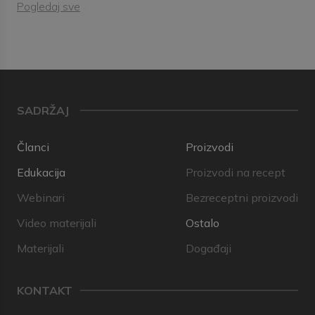
Pogledaj sve
SADRŽAJ
Članci
Proizvodi
Edukacija
Proizvodi na recept
Webinari
Bezreceptni proizvodi
Video materijali
Ostalo
Materijali
Događaji
KONTAKT