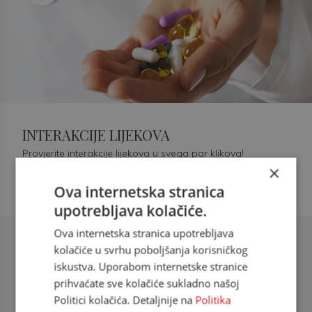
INTERAKCIJE LIJEKOVA
Provjerite interakcije lijekova u svega par klikova!
×
Ova internetska stranica
upotrebljava kolačiće.
Ova internetska stranica upotrebljava
Šećerna bolest tip 2 = kardiovaskularna
kolačiće u svrhu poboljšanja korisničkog
bolest
iskustva. Uporabom internetske stranice
prihvaćate sve kolačiće sukladno našoj
doc. dr. sc. Višnja Kokić Maleš,
Politici kolačića. Detaljnije na
Politika
dr.med., specijalististica