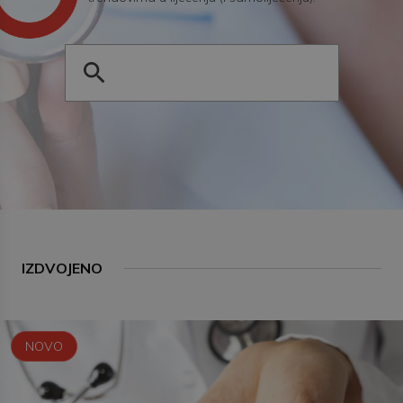
IZDVOJENO
NOVO