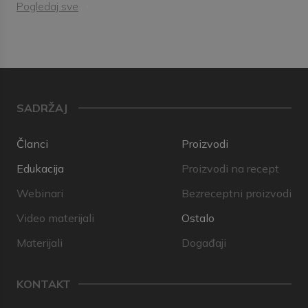
Pogledaj sve
SADRŽAJ
Članci
Proizvodi
Edukacija
Proizvodi na recept
Webinari
Bezreceptni proizvodi
Video materijali
Ostalo
Materijali
Događaji
KONTAKT