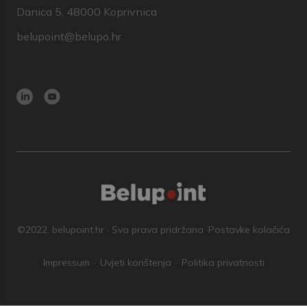
Danica 5, 48000 Koprivnica
belupoint@belupo.hr
©2022. belupoint.hr · Sva prava pridržana ·
Postavke kolačića
Impressum
Uvjeti korištenja
Politika privatnosti