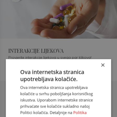
INTERAKCIJE LIJEKOVA
Provjerite interakcije lijekova u svega par klikova!
×
Ova internetska stranica
upotrebljava kolačiće.
Ova internetska stranica upotrebljava
Šećerna bolest tip 2 = kardiovaskularna
kolačiće u svrhu poboljšanja korisničkog
bolest
iskustva. Uporabom internetske stranice
prihvaćate sve kolačiće sukladno našoj
doc. dr. sc. Višnja Kokić Maleš,
Politici kolačića. Detaljnije na
Politika
dr.med., specijalististica