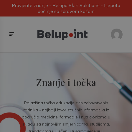
Provjerite znanje - Belupo Skin Solutions - Ljepota
počinje sa zdravom kožom
Znanje i točka
Polazišna točka edukacije svih zdravstvenih
radnika - najbolji izvor stručnih informacija iz
područja medicine, farmacije i nutricionizma u
skladu sa najnovijim smjernicama, studijama,
trendovima u liječenju (i samoliječenju).