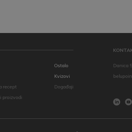
KONTA
Ostalo
Danica 5
Kvizovi
belupoi
a recept
Događaji
 proizvodi