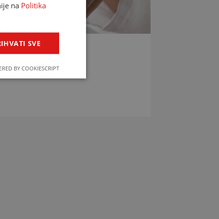
nije na
Politika
IHVATI SVE
LIJEKOVA
RED BY COOKIESCRIPT
jekova u svega par klikova!