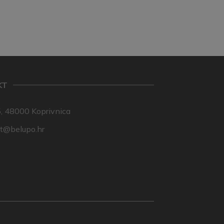
KT
, 48000 Koprivnica
nt@belupo.hr