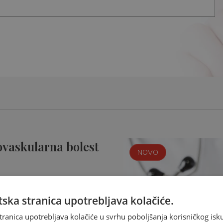
ovaskularna bolest
NOVO
ska stranica upotrebljava kolačiće.
tranica upotrebljava kolačiće u svrhu poboljšanja korisničkog i