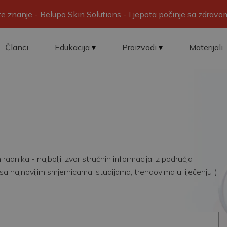
ite znanje - Belupo Skin Solutions - Ljepota počinje sa zdrav
Članci
Edukacija
Proizvodi
Materijali
adnika - najbolji izvor stručnih informacija iz područja
sa najnovijim smjernicama, studijama, trendovima u liječenju (i