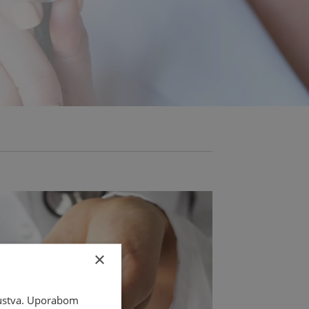
×
skustva. Uporabom