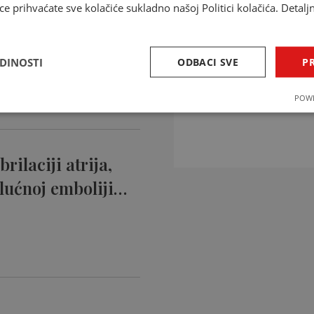
ce prihvaćate sve kolačiće sukladno našoj Politici kolačića. Detalj
ntikoagulansi
ciji…
EDINOSTI
ODBACI SVE
PR
INTERAKCIJE 
POWE
Provjerite interakcije li
rilaciji atrija,
lućnoj emboliji…