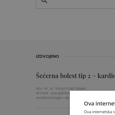
IZDVOJENO
Šećerna bolest tip 2 = kardi
doc. dr. sc. Višnja Kokić Maleš,
dr.med., specijalististica
endokrinologije i dijabetologije
Ova internet
Ova internetska s