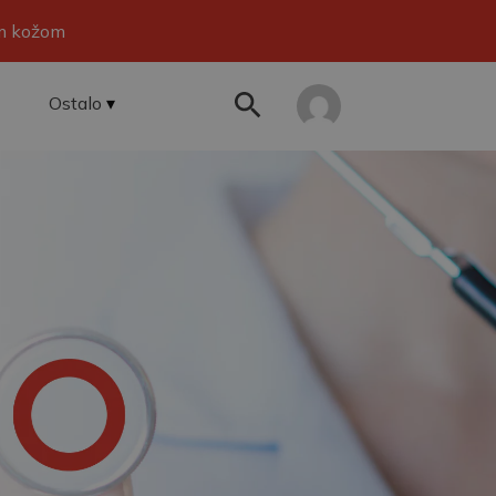
om kožom
Ostalo