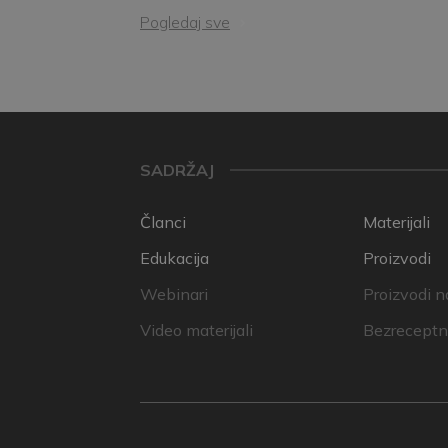
Pogledaj sve
SADRŽAJ
Članci
Materijali
Edukacija
Proizvodi
Webinari
Proizvodi n
Video materijali
Bezreceptni