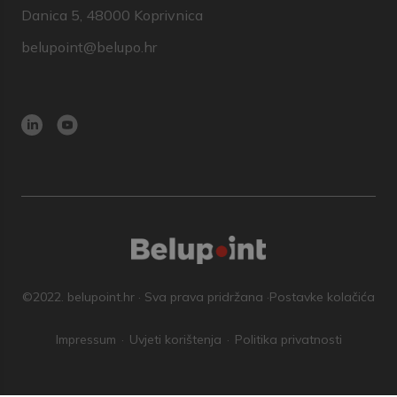
Danica 5, 48000 Koprivnica
belupoint@belupo.hr
©2022. belupoint.hr · Sva prava pridržana ·
Postavke kolačića
Impressum
Uvjeti korištenja
Politika privatnosti