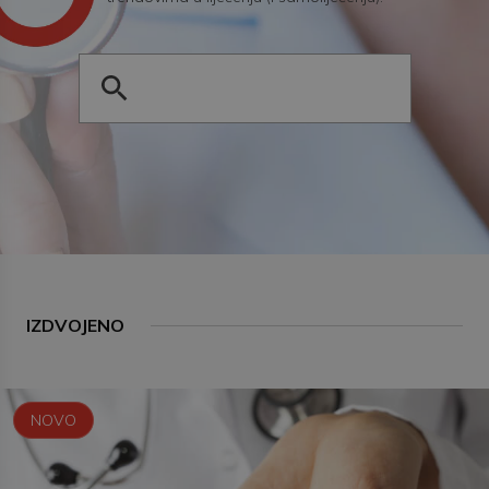
IZDVOJENO
NOVO