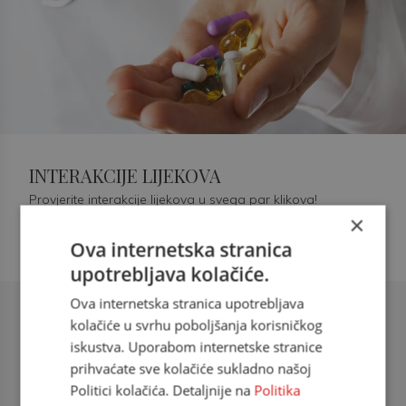
INTERAKCIJE LIJEKOVA
Provjerite interakcije lijekova u svega par klikova!
×
Ova internetska stranica
upotrebljava kolačiće.
Ova internetska stranica upotrebljava
Šećerna bolest tip 2 = kardiovaskularna
kolačiće u svrhu poboljšanja korisničkog
bolest
iskustva. Uporabom internetske stranice
prihvaćate sve kolačiće sukladno našoj
doc. dr. sc. Višnja Kokić Maleš,
Politici kolačića. Detaljnije na
Politika
dr.med., specijalististica