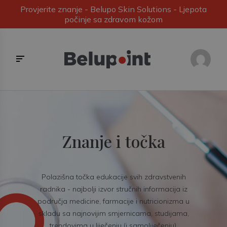
Provjerite znanje - Belupo Skin Solutions - Ljepota
počinje sa zdravom kožom
Znanje i točka
Polazišna točka edukacije svih zdravstvenih
radnika - najbolji izvor stručnih informacija iz
područja medicine, farmacije i nutricionizma u
skladu sa najnovijim smjernicama, studijama,
trendovima u liječenju (i samoliječenju).