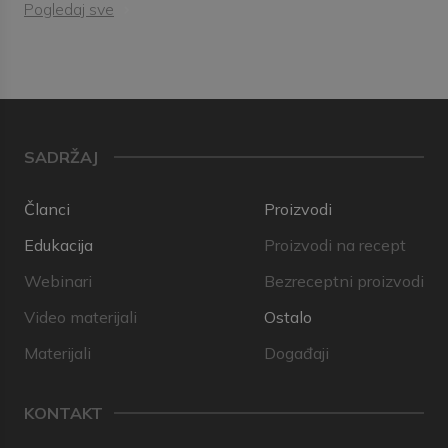
Pogledaj sve
SADRŽAJ
Članci
Proizvodi
Edukacija
Proizvodi na recept
Webinari
Bezreceptni proizvodi
Video materijali
Ostalo
Materijali
Događaji
KONTAKT