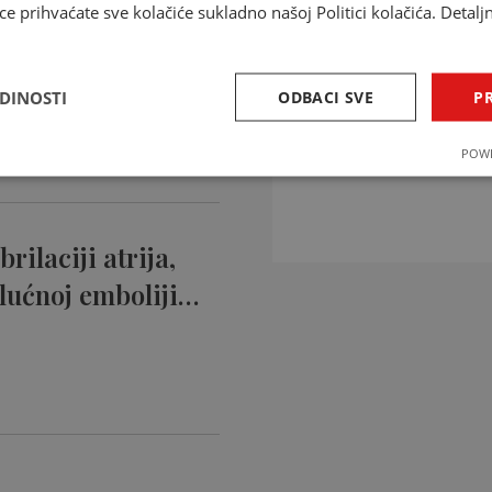
ce prihvaćate sve kolačiće sukladno našoj Politici kolačića. Detalj
ntikoagulansi
ciji…
EDINOSTI
ODBACI SVE
PR
INTERAKCIJE 
POWE
Provjerite interakcije li
rilaciji atrija,
lućnoj emboliji…