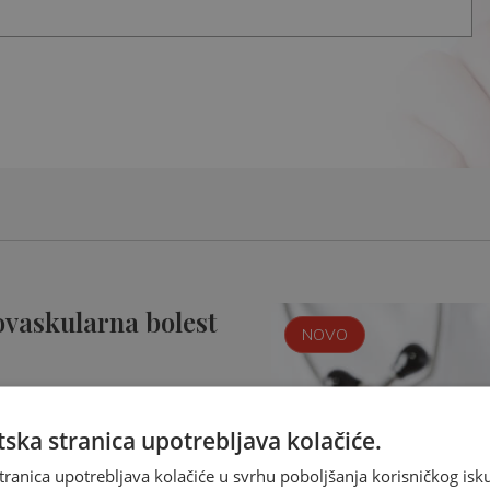
ovaskularna bolest
NOVO
ska stranica upotrebljava kolačiće.
tranica upotrebljava kolačiće u svrhu poboljšanja korisničkog i