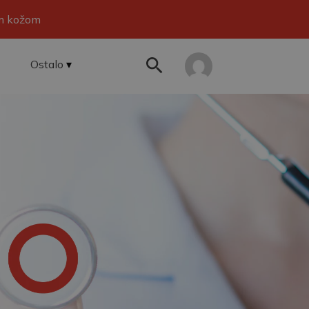
om kožom
Ostalo