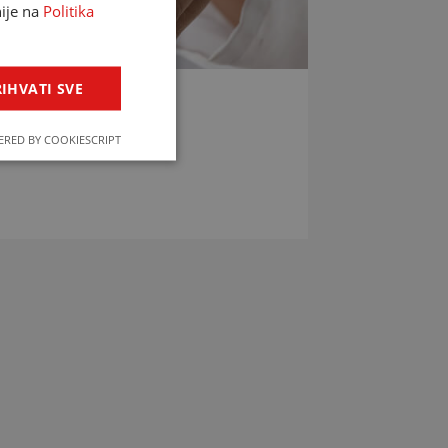
nije na
Politika
IHVATI SVE
LIJEKOVA
RED BY COOKIESCRIPT
jekova u svega par klikova!