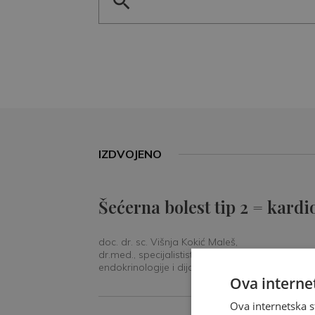
IZDVOJENO
Šećerna bolest tip 2 = kardi
doc. dr. sc. Višnja Kokić Maleš,
dr.med., specijalististica
endokrinologije i dijabetologije
Ova internet
Ova internetska s