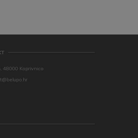
KT
, 48000 Koprivnica
nt@belupo.hr