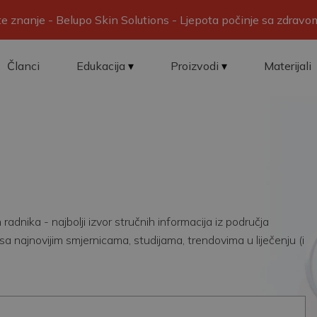
ite znanje - Belupo Skin Solutions - Ljepota počinje sa zdrav
Članci
Edukacija
Proizvodi
Materijali
adnika - najbolji izvor stručnih informacija iz područja
sa najnovijim smjernicama, studijama, trendovima u liječenju (i