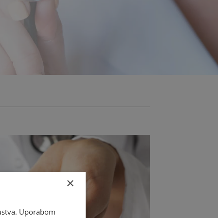
×
skustva. Uporabom