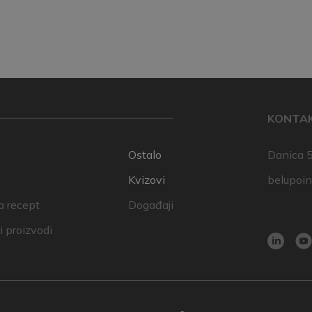
KONTA
Ostalo
Danica 5
Kvizovi
belupoi
a recept
Događaji
 proizvodi