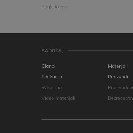
Pogledaj sve
SADRŽAJ
Članci
Materijali
Edukacija
Proizvodi
Webinari
Proizvodi n
Video materijali
Bezreceptni