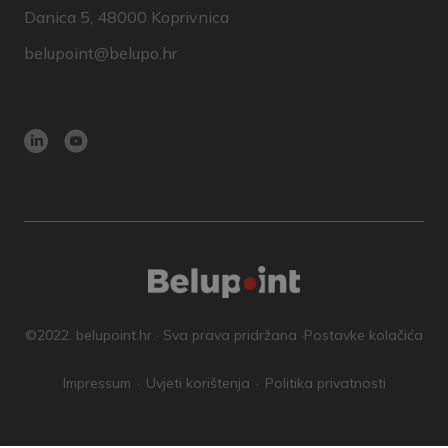
Danica 5, 48000 Koprivnica
belupoint@belupo.hr
©2022. belupoint.hr · Sva prava pridržana ·
Postavke kolačića
Impressum
Uvjeti korištenja
Politika privatnosti