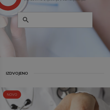
IZDVOJENO
NOVO