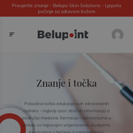
Provjerite znanje - Belupo Skin Solutions - Ljepota
počinje sa zdravom kožom
Znanje i točka
Polazišna točka edukacije svih zdravstvenih
radnika - najbolji izvor stručnih informacija iz
područja medicine, farmacije i nutricionizma u
skladu sa najnovijim smjernicama, studijama,
trendovima u liječenju (i samoliječenju).