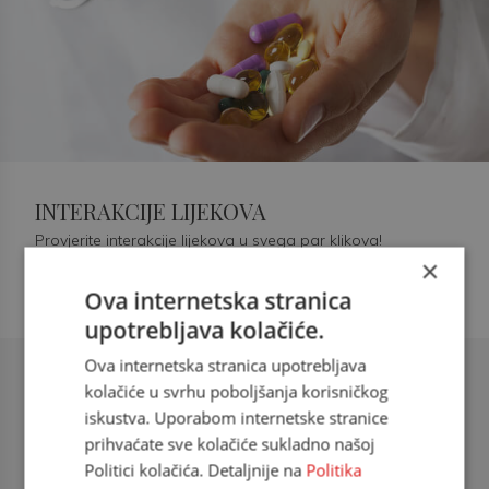
INTERAKCIJE LIJEKOVA
Provjerite interakcije lijekova u svega par klikova!
×
Ova internetska stranica
upotrebljava kolačiće.
Ova internetska stranica upotrebljava
Šećerna bolest tip 2 = kardiovaskularna
kolačiće u svrhu poboljšanja korisničkog
bolest
iskustva. Uporabom internetske stranice
prihvaćate sve kolačiće sukladno našoj
doc. dr. sc. Višnja Kokić Maleš,
Politici kolačića. Detaljnije na
Politika
dr.med., specijalististica