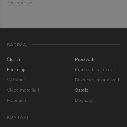
Pogledaj sve
SADRŽAJ
Članci
Proizvodi
Edukacija
Proizvodi na recept
Webinari
Bezreceptni proizvodi
Video materijali
Ostalo
Materijali
Događaji
KONTAKT