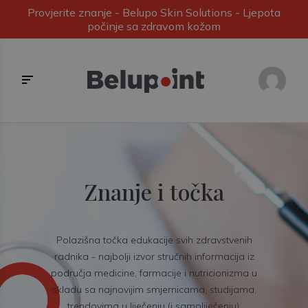
Provjerite znanje - Belupo Skin Solutions - Ljepota
počinje sa zdravom kožom
Znanje i točka
Polazišna točka edukacije svih zdravstvenih
radnika - najbolji izvor stručnih informacija iz
područja medicine, farmacije i nutricionizma u
skladu sa najnovijim smjernicama, studijama,
trendovima u liječenju (i samoliječenju).