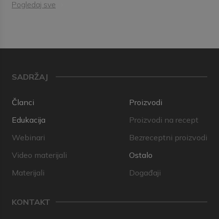
Pogledaj sve
SADRŽAJ
Članci
Proizvodi
Edukacija
Proizvodi na recept
Webinari
Bezreceptni proizvodi
Video materijali
Ostalo
Materijali
Događaji
KONTAKT