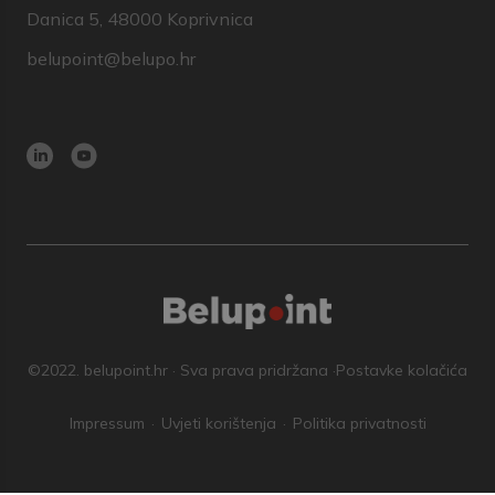
Danica 5, 48000 Koprivnica
belupoint@belupo.hr
©2022. belupoint.hr · Sva prava pridržana ·
Postavke kolačića
Impressum
Uvjeti korištenja
Politika privatnosti