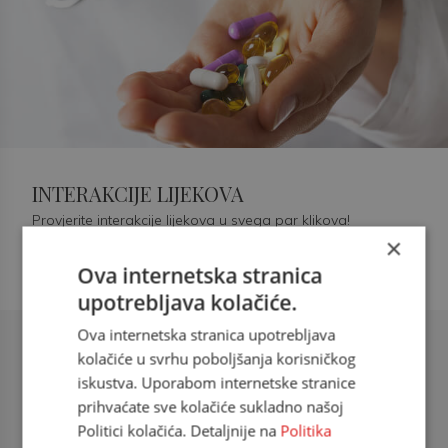
INTERAKCIJE LIJEKOVA
Provjerite interakcije lijekova u svega par klikova!
×
Ova internetska stranica
upotrebljava kolačiće.
Ova internetska stranica upotrebljava
Šećerna bolest tip 2 = kardiovaskularna
kolačiće u svrhu poboljšanja korisničkog
bolest
iskustva. Uporabom internetske stranice
prihvaćate sve kolačiće sukladno našoj
doc. dr. sc. Višnja Kokić Maleš,
Politici kolačića. Detaljnije na
Politika
dr.med., specijalististica