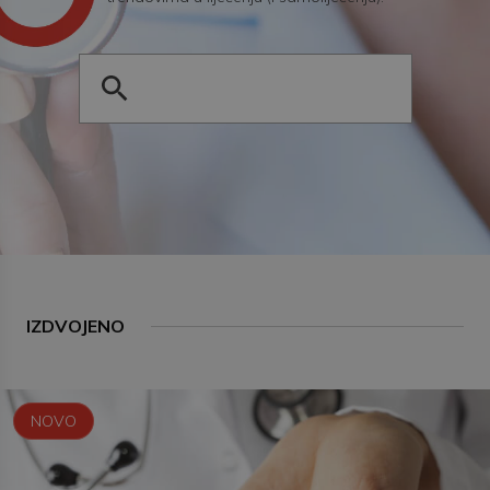
IZDVOJENO
NOVO