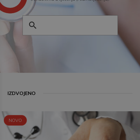
IZDVOJENO
NOVO