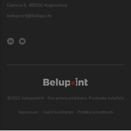
Danica 5, 48000 Koprivnica
belupoint@belupo.hr
©2022. belupoint.hr · Sva prava pridržana ·
Postavke kolačića
Impressum
Uvjeti korištenja
Politika privatnosti