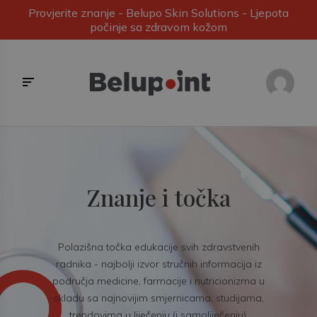
Provjerite znanje - Belupo Skin Solutions - Ljepota
počinje sa zdravom kožom
Znanje i točka
Polazišna točka edukacije svih zdravstvenih
radnika - najbolji izvor stručnih informacija iz
područja medicine, farmacije i nutricionizma u
skladu sa najnovijim smjernicama, studijama,
trendovima u liječenju (i samoliječenju).