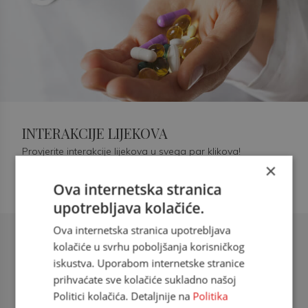
INTERAKCIJE LIJEKOVA
Provjerite interakcije lijekova u svega par klikova!
×
Ova internetska stranica
upotrebljava kolačiće.
Ova internetska stranica upotrebljava
Šećerna bolest tip 2 = kardiovaskularna
kolačiće u svrhu poboljšanja korisničkog
bolest
iskustva. Uporabom internetske stranice
prihvaćate sve kolačiće sukladno našoj
doc. dr. sc. Višnja Kokić Maleš,
Politici kolačića. Detaljnije na
Politika
dr.med., specijalististica