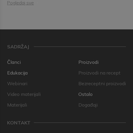
Pogledaj sve
SADRŽAJ
Članci
Proizvodi
Edukacija
Proizvodi na recept
Webinari
Bezreceptni proizvodi
Video materijali
Ostalo
Materijali
Događaji
KONTAKT