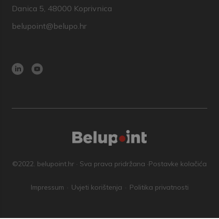
Danica 5, 48000 Koprivnica
belupoint@belupo.hr
©2022. belupoint.hr · Sva prava pridržana ·
Postavke kolačića
Impressum
Uvjeti korištenja
Politika privatnosti