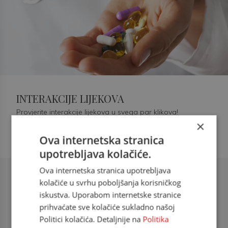
INTERAKCIJE LIJEKOVA
Provjerite interakcije lijekova u svega par klikova!
×
Ova internetska stranica
upotrebljava kolačiće.
Ova internetska stranica upotrebljava
Šećerna bolest tip 2 = kardiovaskularna
kolačiće u svrhu poboljšanja korisničkog
bolest
iskustva. Uporabom internetske stranice
prihvaćate sve kolačiće sukladno našoj
doc. dr. sc. Višnja Kokić Maleš,
Politici kolačića. Detaljnije na
Politika
dr.med., specijalististica