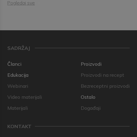
Pogledaj sve
SADRŽAJ
Članci
Proizvodi
Edukacija
Proizvodi na recept
Webinari
Bezreceptni proizvodi
Video materijali
Ostalo
Materijali
Događaji
KONTAKT