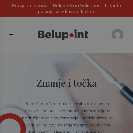
Provjerite znanje - Belupo Skin Solutions - Ljepota
počinje sa zdravom kožom
Znanje i točka
Polazišna točka edukacije svih zdravstvenih
radnika - najbolji izvor stručnih informacija iz
područja medicine, farmacije i nutricionizma u
skladu sa najnovijim smjernicama, studijama,
trendovima u liječenju (i samoliječenju).