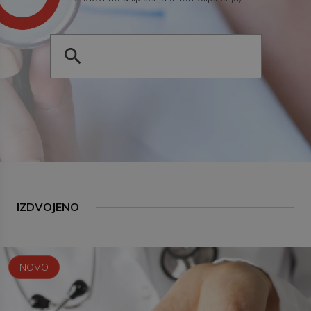
IZDVOJENO
NOVO