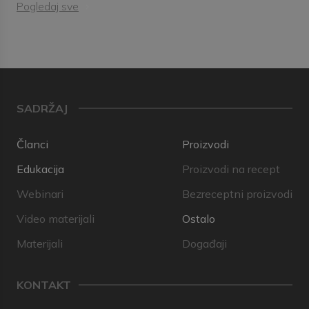
Pogledaj sve
SADRŽAJ
Članci
Proizvodi
Edukacija
Proizvodi na recept
Webinari
Bezreceptni proizvodi
Video materijali
Ostalo
Materijali
Događaji
KONTAKT