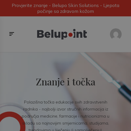
Provjerite znanje - Belupo Skin Solutions - Ljepota
počinje sa zdravom kožom
Znanje i točka
Polazišna točka edukacije svih zdravstvenih
radnika - najbolji izvor stručnih informacija iz
područja medicine, farmacije i nutricionizma u
skladu sa najnovijim smjernicama, studijama,
trendovima u liječenju (i samoliječenju).