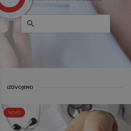
IZDVOJENO
NOVO