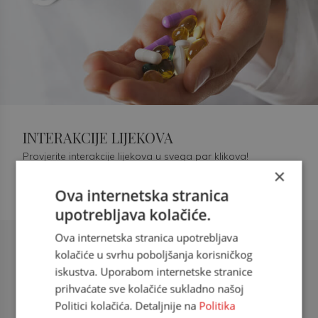
INTERAKCIJE LIJEKOVA
Provjerite interakcije lijekova u svega par klikova!
×
Ova internetska stranica
upotrebljava kolačiće.
Ova internetska stranica upotrebljava
Šećerna bolest tip 2 = kardiovaskularna
kolačiće u svrhu poboljšanja korisničkog
bolest
iskustva. Uporabom internetske stranice
prihvaćate sve kolačiće sukladno našoj
doc. dr. sc. Višnja Kokić Maleš,
Politici kolačića. Detaljnije na
Politika
dr.med., specijalististica