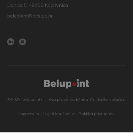
Danica 5, 48000 Koprivnica
belupoint@belupo.hr
©2022. belupoint.hr · Sva prava pridržana ·
Postavke kolačića
Impressum
Uvjeti korištenja
Politika privatnosti