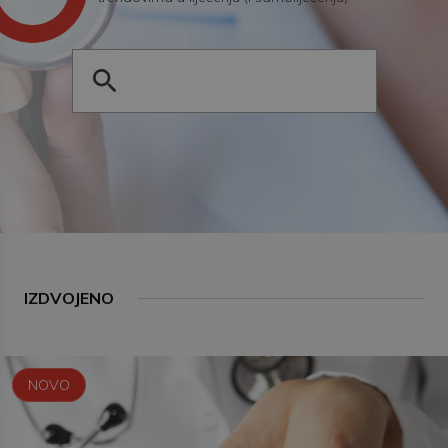
IZDVOJENO
NOVO