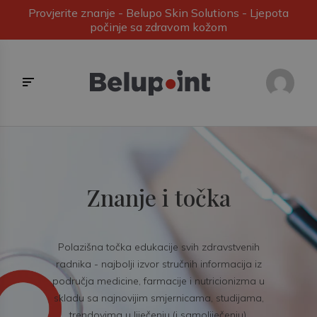
Provjerite znanje - Belupo Skin Solutions - Ljepota
počinje sa zdravom kožom
Znanje i točka
Polazišna točka edukacije svih zdravstvenih
radnika - najbolji izvor stručnih informacija iz
područja medicine, farmacije i nutricionizma u
skladu sa najnovijim smjernicama, studijama,
trendovima u liječenju (i samoliječenju).