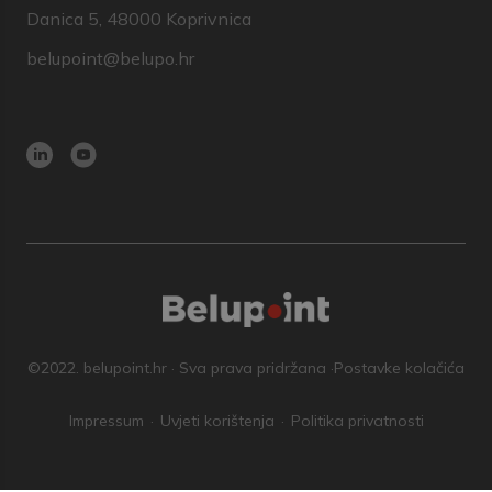
Danica 5, 48000 Koprivnica
belupoint@belupo.hr
©2022. belupoint.hr · Sva prava pridržana ·
Postavke kolačića
Impressum
Uvjeti korištenja
Politika privatnosti