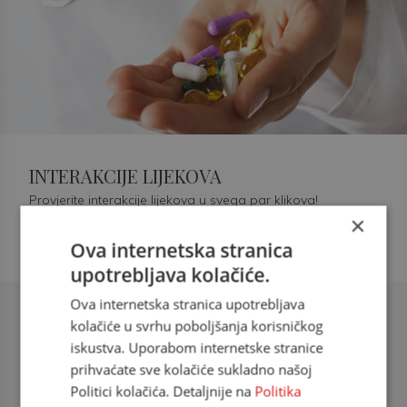
INTERAKCIJE LIJEKOVA
Provjerite interakcije lijekova u svega par klikova!
×
Ova internetska stranica
upotrebljava kolačiće.
Ova internetska stranica upotrebljava
Šećerna bolest tip 2 = kardiovaskularna
kolačiće u svrhu poboljšanja korisničkog
bolest
iskustva. Uporabom internetske stranice
prihvaćate sve kolačiće sukladno našoj
doc. dr. sc. Višnja Kokić Maleš,
Politici kolačića. Detaljnije na
Politika
dr.med., specijalististica