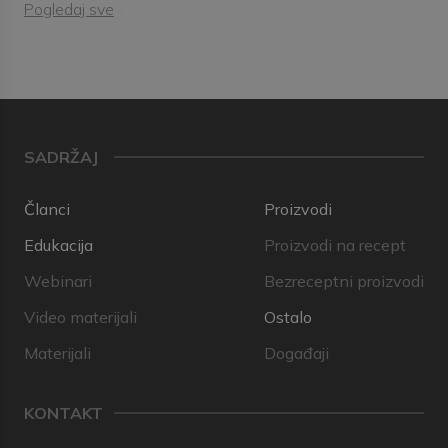
Pogledaj sve
SADRŽAJ
Članci
Proizvodi
Edukacija
Proizvodi na recept
Webinari
Bezreceptni proizvodi
Video materijali
Ostalo
Materijali
Događaji
KONTAKT