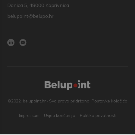
Danica 5, 48000 Koprivnica
belupoint@belupo.hr
©2022. belupoint.hr · Sva prava pridržana ·
Postavke kolačića
Impressum
Uvjeti korištenja
Politika privatnosti