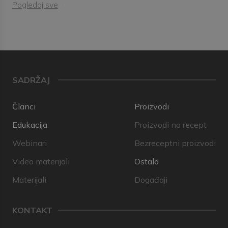
Pogledaj sve
SADRŽAJ
Članci
Proizvodi
Edukacija
Proizvodi na recept
Webinari
Bezreceptni proizvodi
Video materijali
Ostalo
Materijali
Događaji
KONTAKT