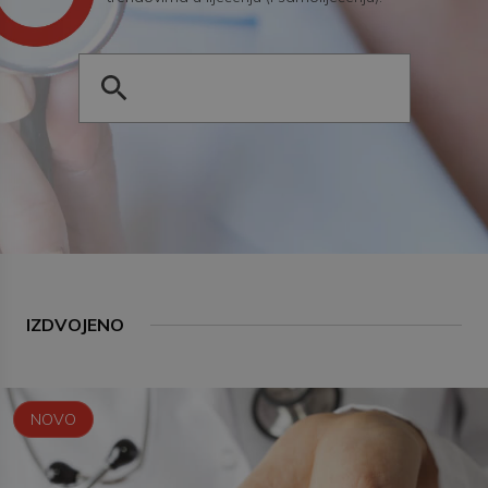
IZDVOJENO
NOVO