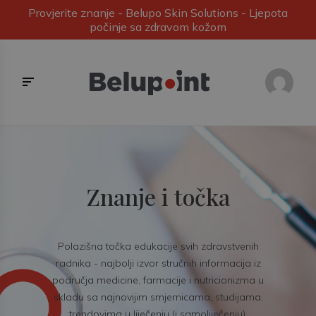
Provjerite znanje - Belupo Skin Solutions - Ljepota
počinje sa zdravom kožom
Znanje i točka
Polazišna točka edukacije svih zdravstvenih
radnika - najbolji izvor stručnih informacija iz
područja medicine, farmacije i nutricionizma u
skladu sa najnovijim smjernicama, studijama,
trendovima u liječenju (i samoliječenju).