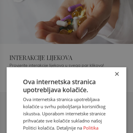
INTERAKCIJE LIJEKOVA
Provjerite interakcije lijekova u svega par klikova!
×
Ova internetska stranica
upotrebljava kolačiće.
Ova internetska stranica upotrebljava
Šećerna bolest tip 2 = kardiovaskularna
kolačiće u svrhu poboljšanja korisničkog
bolest
iskustva. Uporabom internetske stranice
prihvaćate sve kolačiće sukladno našoj
doc. dr. sc. Višnja Kokić Maleš,
Politici kolačića. Detaljnije na
Politika
dr.med., specijalististica