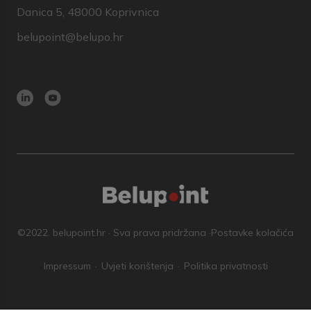
Danica 5, 48000 Koprivnica
belupoint@belupo.hr
©2022. belupoint.hr · Sva prava pridržana ·
Postavke kolačića
Impressum
Uvjeti korištenja
Politika privatnosti