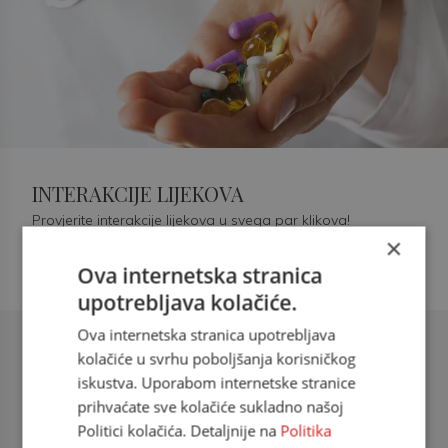
INTERAKCIJE LIJEKOVA
Provjerite interakcije lijekova u svega par klikova!
×
Ova internetska stranica
upotrebljava kolačiće.
Ova internetska stranica upotrebljava
Šećerna bolest tip 2 = kardiovaskularna
kolačiće u svrhu poboljšanja korisničkog
bolest
iskustva. Uporabom internetske stranice
prihvaćate sve kolačiće sukladno našoj
doc. dr. sc. Višnja Kokić Maleš,
Politici kolačića. Detaljnije na
Politika
dr.med., specijalististica