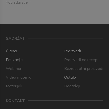
Pogledaj sve
SADRŽAJ
Članci
Proizvodi
Edukacija
Proizvodi na recept
Webinari
Bezreceptni proizvodi
Video materijali
Ostalo
Materijali
Događaji
KONTAKT