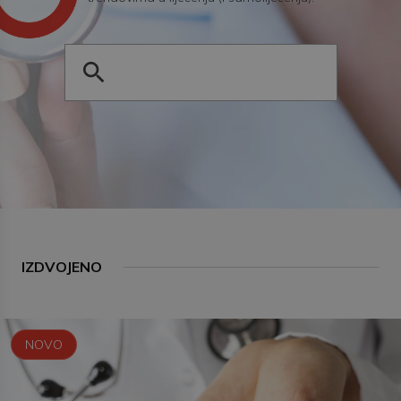
IZDVOJENO
NOVO