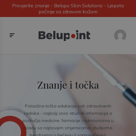
Provjerite znanje - Belupo Skin Solutions - Ljepota
počinje sa zdravom kožom
Znanje i točka
Polazišna točka edukacije svih zdravstvenih
radnika - najbolji izvor stručnih informacija iz
područja medicine, farmacije i nutricionizma u
skladu sa najnovijim smjernicama, studijama,
trendovima u liječenju (i samoliječenju).