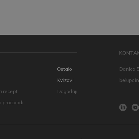
KONTA
Ostalo
Danica 5
Kvizovi
belupoi
a recept
Događaji
 proizvodi