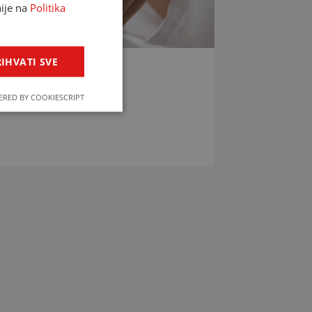
nije na
Politika
IHVATI SVE
LIJEKOVA
RED BY COOKIESCRIPT
jekova u svega par klikova!