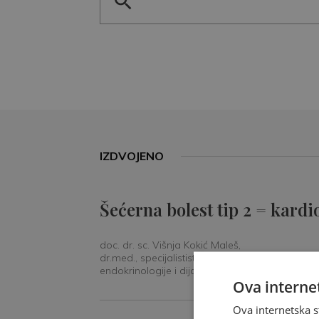
IZDVOJENO
Šećerna bolest tip 2 = kardi
doc. dr. sc. Višnja Kokić Maleš,
dr.med., specijalististica
endokrinologije i dijabetologije
Ova internet
Ova internetska s