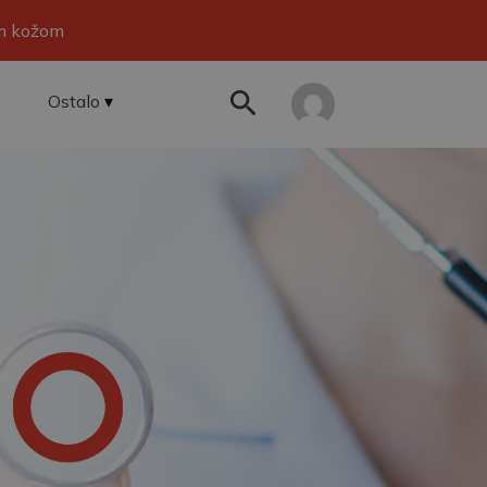
om kožom
Ostalo