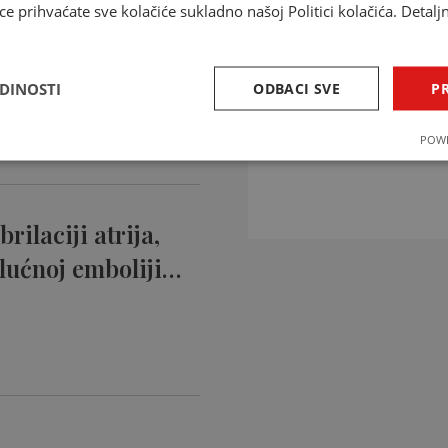
ce prihvaćate sve kolačiće sukladno našoj Politici kolačića. Detalj
ntikoagulansi
ciji…
EDINOSTI
ODBACI SVE
PR
INTERAKCIJE 
POWE
Provjerite interakcije li
rilaciji atrija,
lućnoj emboliji…