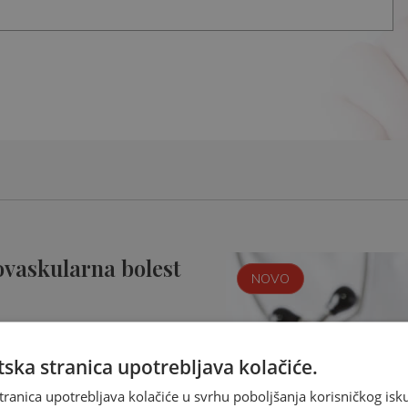
ovaskularna bolest
NOVO
ska stranica upotrebljava kolačiće.
tranica upotrebljava kolačiće u svrhu poboljšanja korisničkog i