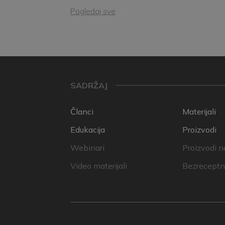
Pogledaj sve
SADRŽAJ
Članci
Materijali
Edukacija
Proizvodi
Webinari
Proizvodi n
Video materijali
Bezreceptni