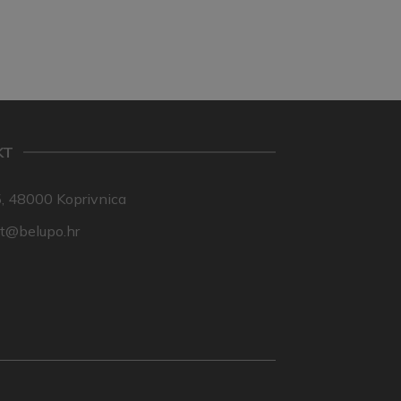
KT
, 48000 Koprivnica
nt@belupo.hr