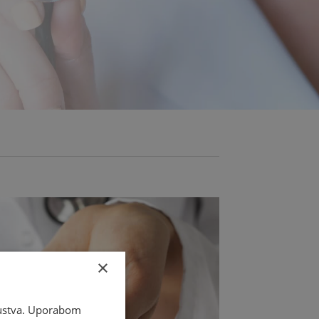
×
skustva. Uporabom