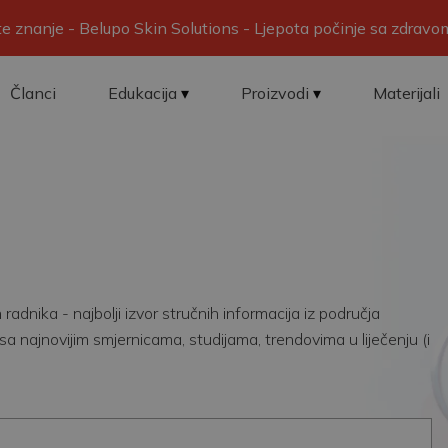
ite znanje - Belupo Skin Solutions - Ljepota počinje sa zdrav
Članci
Edukacija
Proizvodi
Materijali
adnika - najbolji izvor stručnih informacija iz područja
sa najnovijim smjernicama, studijama, trendovima u liječenju (i