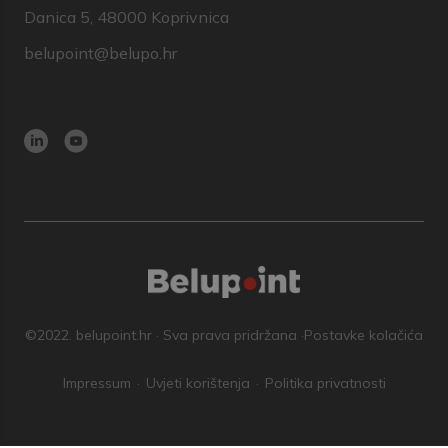
Danica 5, 48000 Koprivnica
belupoint@belupo.hr
©2022. belupoint.hr · Sva prava pridržana ·
Postavke kolačića
Impressum
Uvjeti korištenja
Politika privatnosti