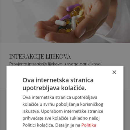
INTERAKCIJE LIJEKOVA
Provjerite interakcije lijekova u svega par klikova!
×
Ova internetska stranica
upotrebljava kolačiće.
Ova internetska stranica upotrebljava
Šećerna bolest tip 2 = kardiovaskularna
kolačiće u svrhu poboljšanja korisničkog
bolest
iskustva. Uporabom internetske stranice
prihvaćate sve kolačiće sukladno našoj
doc. dr. sc. Višnja Kokić Maleš,
Politici kolačića. Detaljnije na
Politika
dr.med., specijalististica