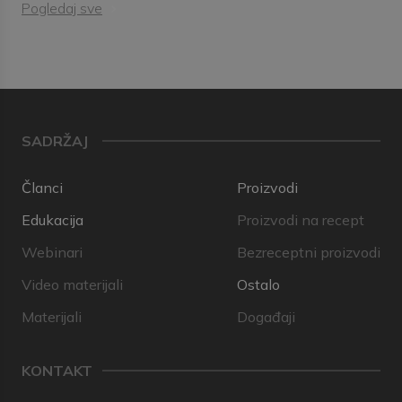
Pogledaj sve
SADRŽAJ
Članci
Proizvodi
Edukacija
Proizvodi na recept
Webinari
Bezreceptni proizvodi
Video materijali
Ostalo
Materijali
Događaji
KONTAKT