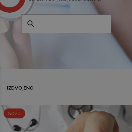
IZDVOJENO
NOVO