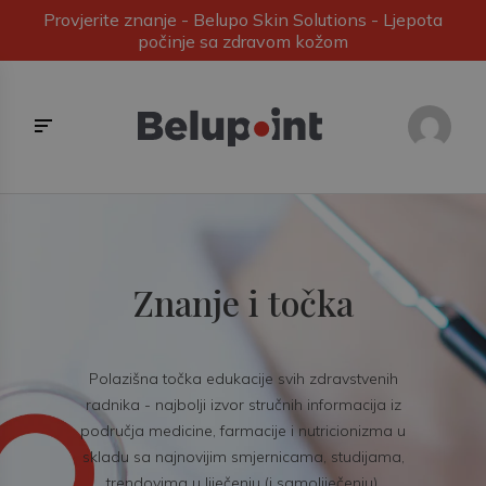
Provjerite znanje - Belupo Skin Solutions - Ljepota
počinje sa zdravom kožom
Znanje i točka
Polazišna točka edukacije svih zdravstvenih
radnika - najbolji izvor stručnih informacija iz
područja medicine, farmacije i nutricionizma u
skladu sa najnovijim smjernicama, studijama,
trendovima u liječenju (i samoliječenju).