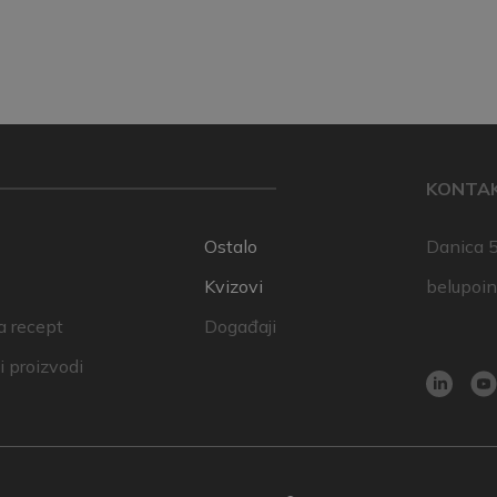
KONTA
Ostalo
Danica 5
Kvizovi
belupoi
a recept
Događaji
 proizvodi