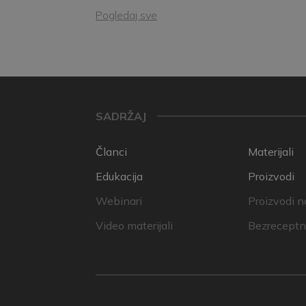
Pogledaj sve
SADRŽAJ
Članci
Materijali
Edukacija
Proizvodi
Webinari
Proizvodi n
Video materijali
Bezreceptni