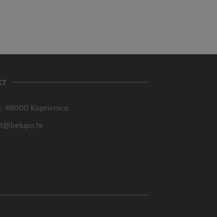
KT
, 48000 Koprivnica
nt@belupo.hr