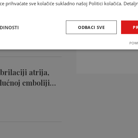
ce prihvaćate sve kolačiće sukladno našoj Politici kolačića. Detalj
ntikoagulansi
ciji…
EDINOSTI
ODBACI SVE
PR
INTERAKCIJE 
POWE
Provjerite interakcije li
rilaciji atrija,
lućnoj emboliji…