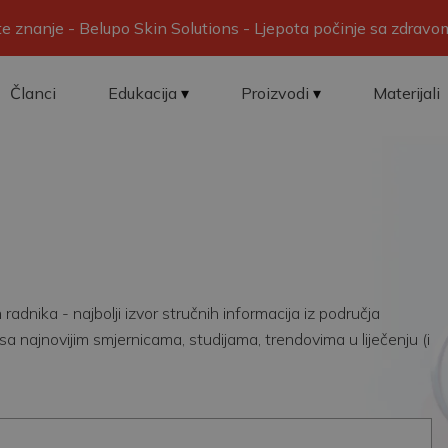
ite znanje - Belupo Skin Solutions - Ljepota počinje sa zdrav
Članci
Edukacija
Proizvodi
Materijali
adnika - najbolji izvor stručnih informacija iz područja
sa najnovijim smjernicama, studijama, trendovima u liječenju (i