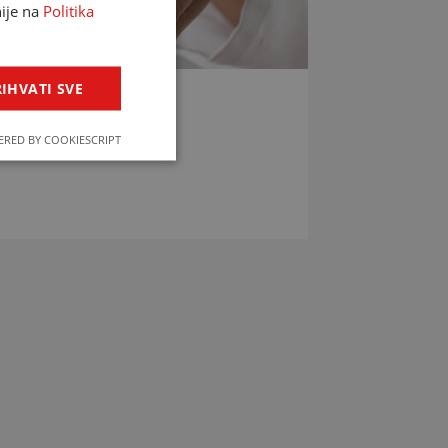
nije na
Politika
IHVATI SVE
LIJEKOVA
RED BY COOKIESCRIPT
jekova u svega par klikova!