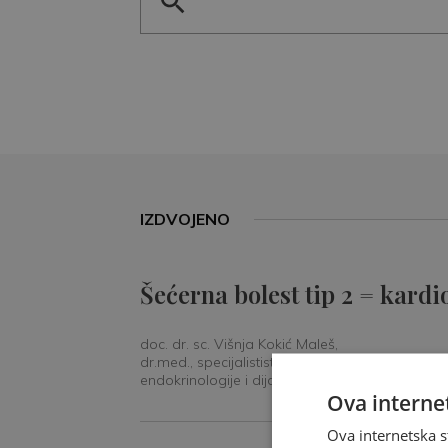
IZDVOJENO
Šećerna bolest tip 2 = kardi
doc. dr. sc. Višnja Kokić Maleš,
dr.med., specijalististica
endokrinologije i dijabetologije
Ova internet
Ova internetska s