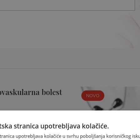
ovaskularna bolest
NOVO
ska stranica upotrebljava kolačiće.
tranica upotrebljava kolačiće u svrhu poboljšanja korisničkog i