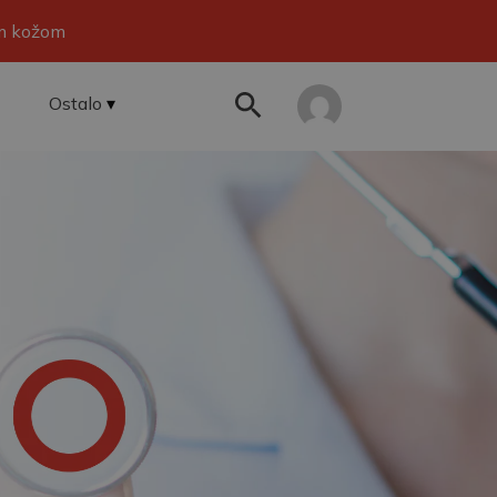
om kožom
Ostalo