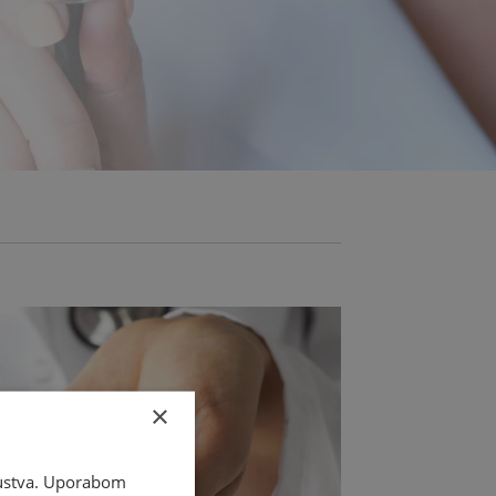
×
skustva. Uporabom