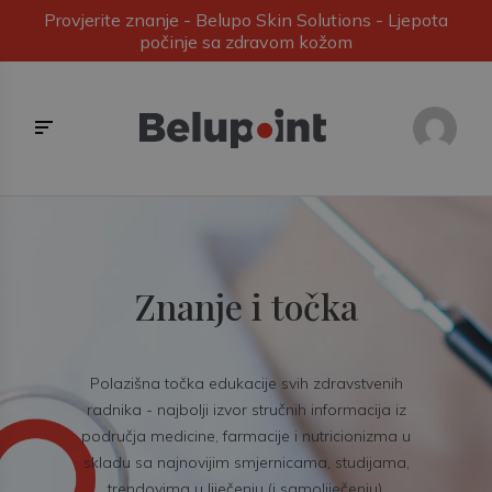
Provjerite znanje - Belupo Skin Solutions - Ljepota
počinje sa zdravom kožom
Znanje i točka
Polazišna točka edukacije svih zdravstvenih
radnika - najbolji izvor stručnih informacija iz
područja medicine, farmacije i nutricionizma u
skladu sa najnovijim smjernicama, studijama,
trendovima u liječenju (i samoliječenju).