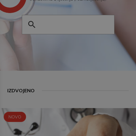
IZDVOJENO
NOVO