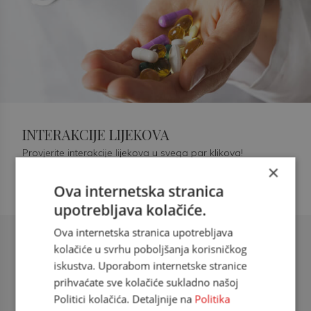
INTERAKCIJE LIJEKOVA
Provjerite interakcije lijekova u svega par klikova!
×
Ova internetska stranica
upotrebljava kolačiće.
Ova internetska stranica upotrebljava
Šećerna bolest tip 2 = kardiovaskularna
kolačiće u svrhu poboljšanja korisničkog
bolest
iskustva. Uporabom internetske stranice
prihvaćate sve kolačiće sukladno našoj
doc. dr. sc. Višnja Kokić Maleš,
Politici kolačića. Detaljnije na
Politika
dr.med., specijalististica