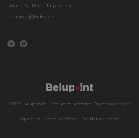
Danica 5, 48000 Koprivnica
belupoint@belupo.hr
©2022. belupoint.hr · Sva prava pridržana ·
Postavke kolačića
Impressum
Uvjeti korištenja
Politika privatnosti