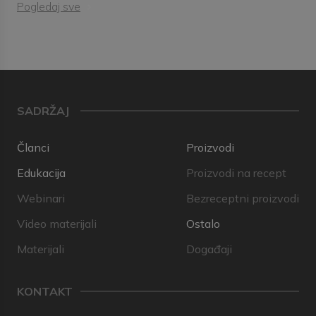
Pogledaj sve
SADRŽAJ
Članci
Proizvodi
Edukacija
Proizvodi na recept
Webinari
Bezreceptni proizvodi
Video materijali
Ostalo
Materijali
Događaji
KONTAKT