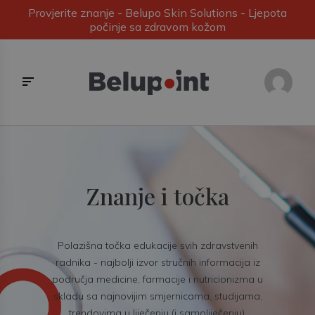
Provjerite znanje - Belupo Skin Solutions - Ljepota
počinje sa zdravom kožom
Znanje i točka
Polazišna točka edukacije svih zdravstvenih
radnika - najbolji izvor stručnih informacija iz
područja medicine, farmacije i nutricionizma u
skladu sa najnovijim smjernicama, studijama,
trendovima u liječenju (i samoliječenju).