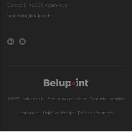
Danica 5, 48000 Koprivnica
belupoint@belupo.hr
©2022. belupoint.hr · Sva prava pridržana ·
Postavke kolačića
Impressum
Uvjeti korištenja
Politika privatnosti