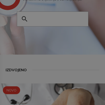
IZDVOJENO
NOVO