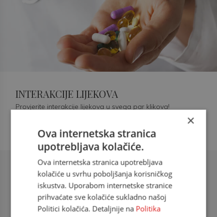
INTERAKCIJE LIJEKOVA
Provjerite interakcije lijekova u svega par klikova!
×
Ova internetska stranica
upotrebljava kolačiće.
Ova internetska stranica upotrebljava
Šećerna bolest tip 2 = kardiovaskularna
kolačiće u svrhu poboljšanja korisničkog
bolest
iskustva. Uporabom internetske stranice
prihvaćate sve kolačiće sukladno našoj
doc. dr. sc. Višnja Kokić Maleš,
Politici kolačića. Detaljnije na
Politika
dr.med., specijalististica