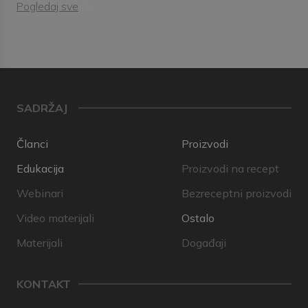
Pogledaj sve
SADRŽAJ
Članci
Proizvodi
Edukacija
Proizvodi na recept
Webinari
Bezreceptni proizvodi
Video materijali
Ostalo
Materijali
Događaji
KONTAKT