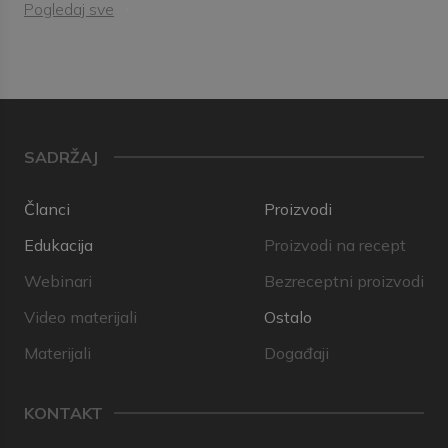
Pogledaj sve
SADRŽAJ
Članci
Proizvodi
Edukacija
Proizvodi na recept
Webinari
Bezreceptni proizvodi
Video materijali
Ostalo
Materijali
Događaji
KONTAKT