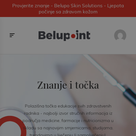
Provjerite znanje - Belupo Skin Solutions - Ljepota
počinje sa zdravom kožom
Znanje i točka
Polazišna točka edukacije svih zdravstvenih
radnika - najbolji izvor stručnih informacija iz
područja medicine, farmacije i nutricionizma u
skladu sa najnovijim smjernicama, studijama,
trendovima u liječenju (i samoliječenju).