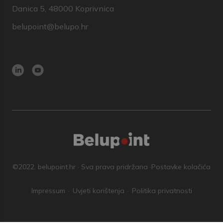
Danica 5, 48000 Koprivnica
belupoint@belupo.hr
©2022. belupoint.hr · Sva prava pridržana ·
Postavke kolačića
Impressum
Uvjeti korištenja
Politika privatnosti