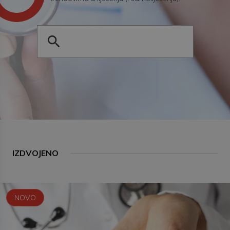
IZDVOJENO
NOVO