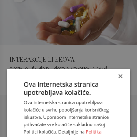
INTERAKCIJE LIJEKOVA
Provjerite interakcije lijekova u svega par klikova!
×
Ova internetska stranica
upotrebljava kolačiće.
Ova internetska stranica upotrebljava
Šećerna bolest tip 2 = kardiovaskularna
kolačiće u svrhu poboljšanja korisničkog
bolest
iskustva. Uporabom internetske stranice
prihvaćate sve kolačiće sukladno našoj
doc. dr. sc. Višnja Kokić Maleš,
Politici kolačića. Detaljnije na
Politika
dr.med., specijalististica