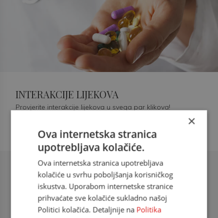
INTERAKCIJE LIJEKOVA
Provjerite interakcije lijekova u svega par klikova!
×
Ova internetska stranica
upotrebljava kolačiće.
Ova internetska stranica upotrebljava
Šećerna bolest tip 2 = kardiovaskularna
kolačiće u svrhu poboljšanja korisničkog
bolest
iskustva. Uporabom internetske stranice
prihvaćate sve kolačiće sukladno našoj
doc. dr. sc. Višnja Kokić Maleš,
Politici kolačića. Detaljnije na
Politika
dr.med., specijalististica