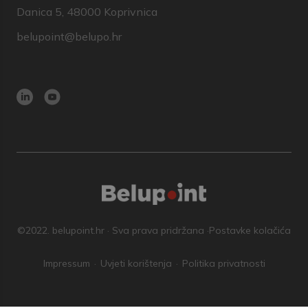
Danica 5, 48000 Koprivnica
belupoint@belupo.hr
©2022. belupoint.hr · Sva prava pridržana ·
Postavke kolačića
Impressum
Uvjeti korištenja
Politika privatnosti