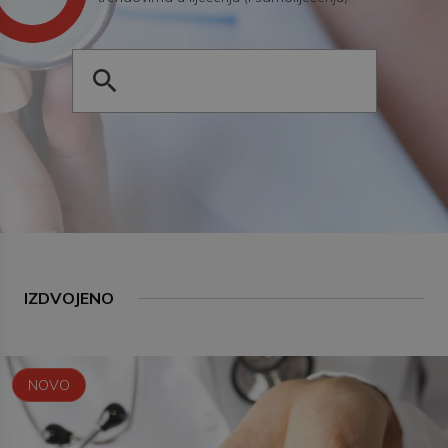
IZDVOJENO
NOVO