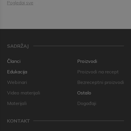
Pogledaj sve
SADRŽAJ
Članci
Proizvodi
Edukacija
Proizvodi na recept
Webinari
Bezreceptni proizvodi
Video materijali
Ostalo
Materijali
Događaji
KONTAKT