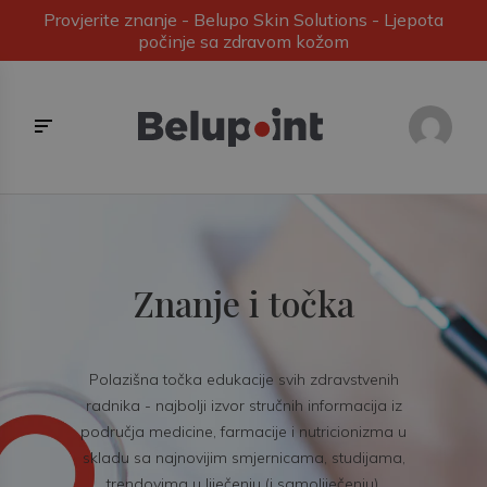
Provjerite znanje - Belupo Skin Solutions - Ljepota
počinje sa zdravom kožom
Znanje i točka
Polazišna točka edukacije svih zdravstvenih
radnika - najbolji izvor stručnih informacija iz
područja medicine, farmacije i nutricionizma u
skladu sa najnovijim smjernicama, studijama,
trendovima u liječenju (i samoliječenju).