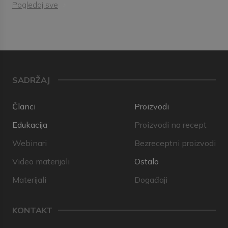
Pogledaj sve
SADRŽAJ
Članci
Proizvodi
Edukacija
Proizvodi na recept
Webinari
Bezreceptni proizvodi
Video materijali
Ostalo
Materijali
Događaji
KONTAKT