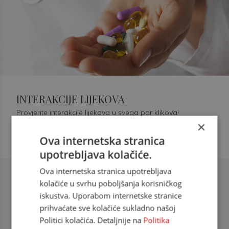
INTERAKCIJE LIJEKOVA
Provjerite interakcije lijekova u svega par klikova!
×
Ova internetska stranica
upotrebljava kolačiće.
Ova internetska stranica upotrebljava
Šećerna bolest tip 2 = kardiovaskularna
kolačiće u svrhu poboljšanja korisničkog
bolest
iskustva. Uporabom internetske stranice
prihvaćate sve kolačiće sukladno našoj
doc. dr. sc. Višnja Kokić Maleš,
Politici kolačića. Detaljnije na
Politika
dr.med., specijalististica