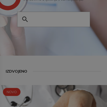
IZDVOJENO
NOVO