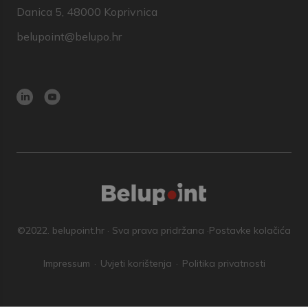
Danica 5, 48000 Koprivnica
belupoint@belupo.hr
©2022. belupoint.hr · Sva prava pridržana ·
Postavke kolačića
Impressum
Uvjeti korištenja
Politika privatnosti