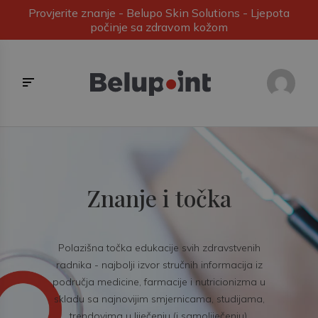
Provjerite znanje - Belupo Skin Solutions - Ljepota
počinje sa zdravom kožom
Znanje i točka
Polazišna točka edukacije svih zdravstvenih
radnika - najbolji izvor stručnih informacija iz
područja medicine, farmacije i nutricionizma u
skladu sa najnovijim smjernicama, studijama,
trendovima u liječenju (i samoliječenju).