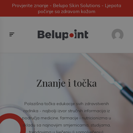
Provjerite znanje - Belupo Skin Solutions - Ljepota
počinje sa zdravom kožom
Znanje i točka
Polazišna točka edukacije svih zdravstvenih
radnika - najbolji izvor stručnih informacija iz
područja medicine, farmacije i nutricionizma u
skladu sa najnovijim smjernicama, studijama,
trendovima u liječenju (i samoliječenju).