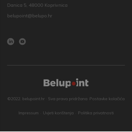
Danica 5, 48000 Koprivnica
belupoint@belupo.hr
©2022. belupoint.hr · Sva prava pridržana ·
Postavke kolačića
Impressum
Uvjeti korištenja
Politika privatnosti