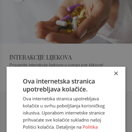
INTERAKCIJE LIJEKOVA
Provjerite interakcije lijekova u svega par klikova!
×
Ova internetska stranica
upotrebljava kolačiće.
Ova internetska stranica upotrebljava
Šećerna bolest tip 2 = kardiovaskularna
kolačiće u svrhu poboljšanja korisničkog
bolest
iskustva. Uporabom internetske stranice
prihvaćate sve kolačiće sukladno našoj
doc. dr. sc. Višnja Kokić Maleš,
Politici kolačića. Detaljnije na
Politika
dr.med., specijalististica