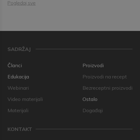
Pogledaj sve
SADRŽAJ
Članci
Proizvodi
Edukacija
Proizvodi na recept
Webinari
Bezreceptni proizvodi
Video materijali
Ostalo
Materijali
Događaji
KONTAKT