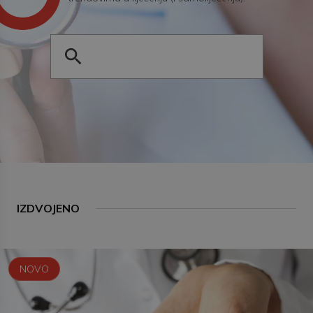
IZDVOJENO
NOVO