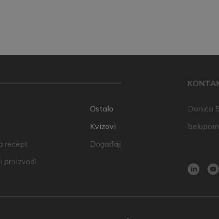
KONTA
Ostalo
Danica 5
Kvizovi
belupoi
a recept
Događaji
 proizvodi