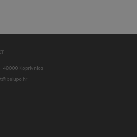
KT
, 48000 Koprivnica
nt@belupo.hr