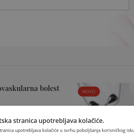
ovaskularna bolest
NOVO
ska stranica upotrebljava kolačiće.
tranica upotrebljava kolačiće u svrhu poboljšanja korisničkog i