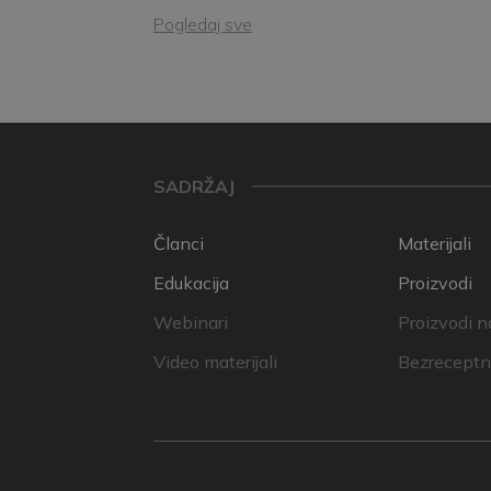
Pogledaj sve
SADRŽAJ
Članci
Materijali
Edukacija
Proizvodi
Webinari
Proizvodi n
Video materijali
Bezreceptni