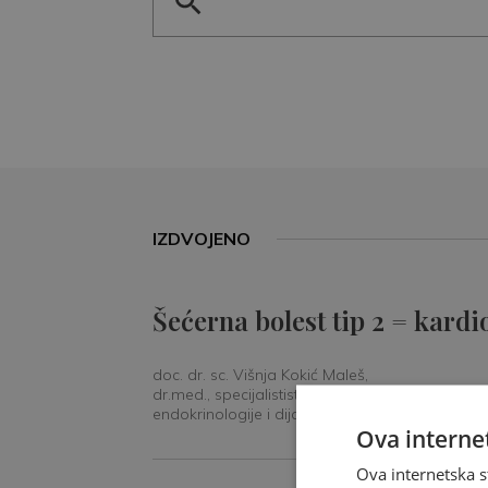
IZDVOJENO
Šećerna bolest tip 2 = kardi
doc. dr. sc. Višnja Kokić Maleš,
dr.med., specijalististica
endokrinologije i dijabetologije
Ova internet
Ova internetska s