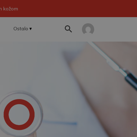
om kožom
Ostalo