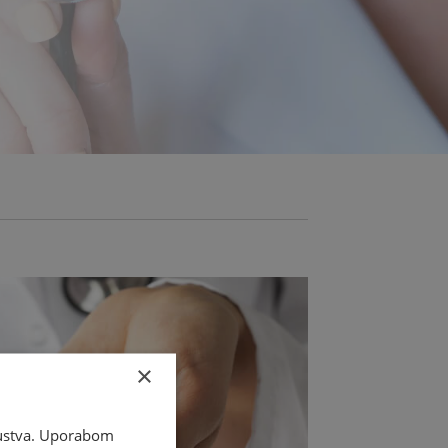
×
skustva. Uporabom