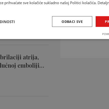
ce prihvaćate sve kolačiće sukladno našoj Politici kolačića. Detalj
ntikoagulansi
ciji…
EDINOSTI
ODBACI SVE
PR
INTERAKCIJE 
POWE
Provjerite interakcije li
rilaciji atrija,
lućnoj emboliji…