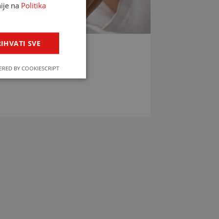
nije na
Politika
IHVATI SVE
LIJEKOVA
RED BY COOKIESCRIPT
jekova u svega par klikova!