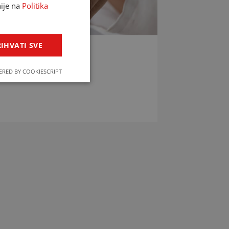
nije na
Politika
IHVATI SVE
LIJEKOVA
RED BY COOKIESCRIPT
jekova u svega par klikova!