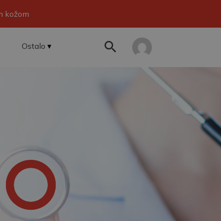
om kožom
Ostalo