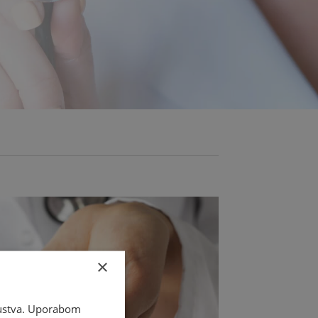
×
skustva. Uporabom