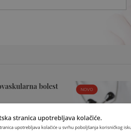
ovaskularna bolest
NOVO
ska stranica upotrebljava kolačiće.
tranica upotrebljava kolačiće u svrhu poboljšanja korisničkog i