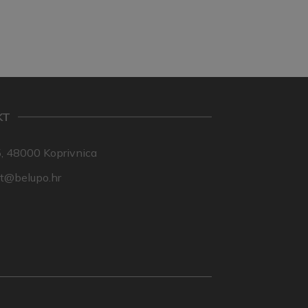
KT
, 48000 Koprivnica
nt@belupo.hr