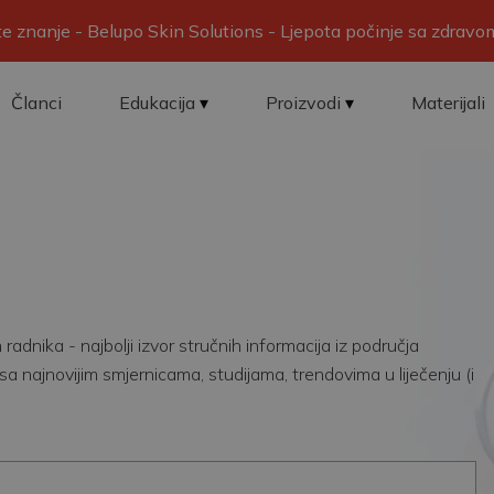
ite znanje - Belupo Skin Solutions - Ljepota počinje sa zdrav
Članci
Edukacija
Proizvodi
Materijali
adnika - najbolji izvor stručnih informacija iz područja
sa najnovijim smjernicama, studijama, trendovima u liječenju (i