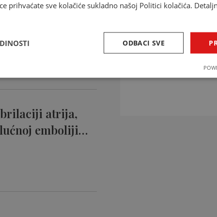
ce prihvaćate sve kolačiće sukladno našoj Politici kolačića. Detalj
ntikoagulansi
ciji…
EDINOSTI
ODBACI SVE
PR
INTERAKCIJE 
POWE
Provjerite interakcije li
rilaciji atrija,
lućnoj emboliji…