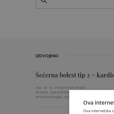
IZDVOJENO
Šećerna bolest tip 2 = kardi
doc. dr. sc. Višnja Kokić Maleš,
dr.med., specijalististica
endokrinologije i dijabetologije
Ova internet
Ova internetska s