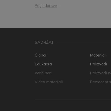
Pogledaj sve
SADRŽAJ
Članci
Materijali
Edukacija
Proizvodi
Webinari
Proizvodi n
Video materijali
Bezreceptni