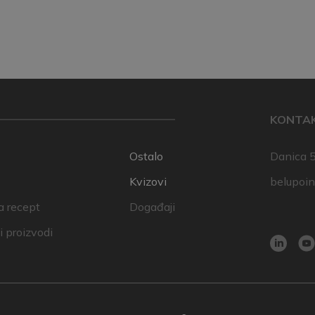
KONTA
Ostalo
Danica 5
Kvizovi
belupoi
a recept
Događaji
 proizvodi