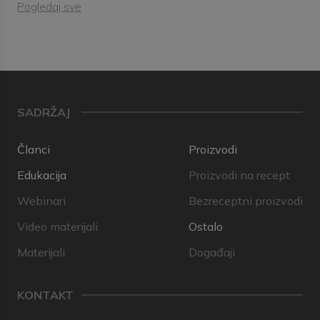
Pogledaj sve
SADRŽAJ
Članci
Proizvodi
Edukacija
Proizvodi na recept
Webinari
Bezreceptni proizvodi
Video materijali
Ostalo
Materijali
Događaji
KONTAKT