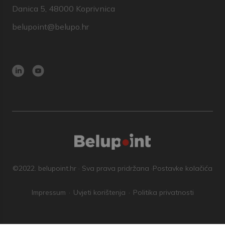
Danica 5, 48000 Koprivnica
belupoint@belupo.hr
©2022. belupoint.hr · Sva prava pridržana ·
Postavke kolačića
Impressum
Uvjeti korištenja
Politika privatnosti