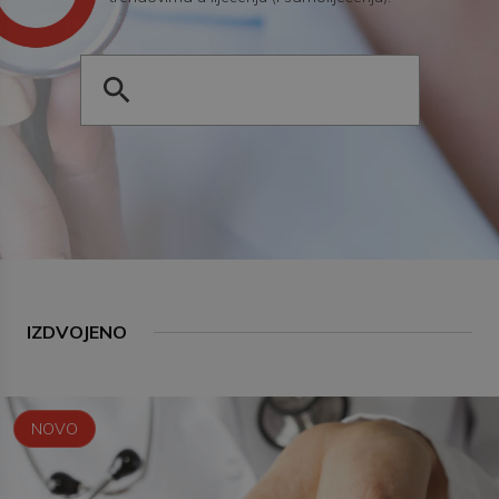
IZDVOJENO
NOVO