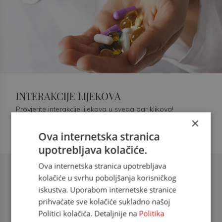
INTERAKCIJE LIJEKOVA
Provjerite interakcije lijekova u svega par klikova!
×
Ova internetska stranica
upotrebljava kolačiće.
Ova internetska stranica upotrebljava
Šećerna bolest tip 2 = kardiovaskularna
kolačiće u svrhu poboljšanja korisničkog
bolest
iskustva. Uporabom internetske stranice
prihvaćate sve kolačiće sukladno našoj
doc. dr. sc. Višnja Kokić Maleš,
Politici kolačića. Detaljnije na
Politika
dr.med., specijalististica