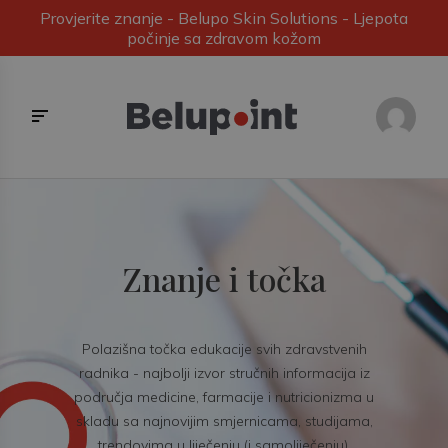
Provjerite znanje - Belupo Skin Solutions - Ljepota
počinje sa zdravom kožom
Znanje i točka
Polazišna točka edukacije svih zdravstvenih
radnika - najbolji izvor stručnih informacija iz
područja medicine, farmacije i nutricionizma u
skladu sa najnovijim smjernicama, studijama,
trendovima u liječenju (i samoliječenju).