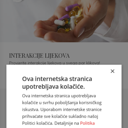
INTERAKCIJE LIJEKOVA
Provjerite interakcije lijekova u svega par klikova!
×
Ova internetska stranica
upotrebljava kolačiće.
Ova internetska stranica upotrebljava
Šećerna bolest tip 2 = kardiovaskularna
kolačiće u svrhu poboljšanja korisničkog
bolest
iskustva. Uporabom internetske stranice
prihvaćate sve kolačiće sukladno našoj
doc. dr. sc. Višnja Kokić Maleš,
Politici kolačića. Detaljnije na
Politika
dr.med., specijalististica