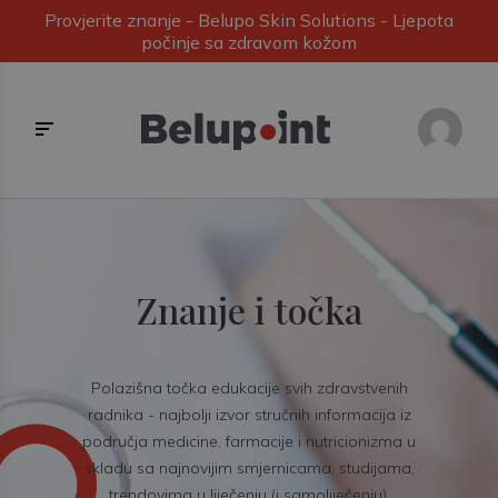
Provjerite znanje - Belupo Skin Solutions - Ljepota
počinje sa zdravom kožom
Znanje i točka
Polazišna točka edukacije svih zdravstvenih
radnika - najbolji izvor stručnih informacija iz
područja medicine, farmacije i nutricionizma u
skladu sa najnovijim smjernicama, studijama,
trendovima u liječenju (i samoliječenju).