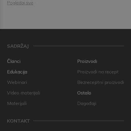
Pogledaj sve
SADRŽAJ
Članci
Proizvodi
Edukacija
Proizvodi na recept
Webinari
Bezreceptni proizvodi
Video materijali
Ostalo
Materijali
Događaji
KONTAKT