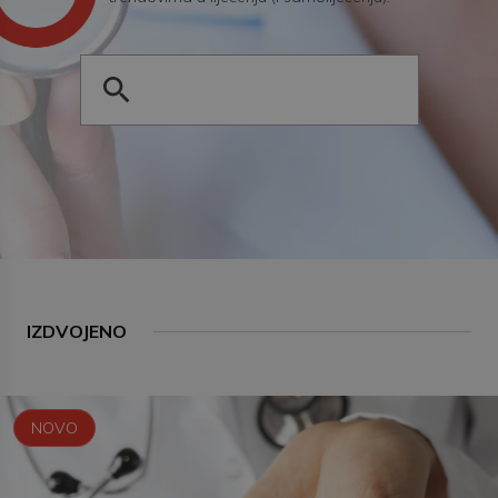
IZDVOJENO
NOVO