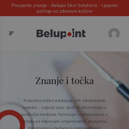
Provjerite znanje - Belupo Skin Solutions - Ljepota
počinje sa zdravom kožom
Znanje i točka
Polazišna točka edukacije svih zdravstvenih
radnika - najbolji izvor stručnih informacija iz
područja medicine, farmacije i nutricionizma u
skladu sa najnovijim smjernicama, studijama,
trendovima u liječenju (i samoliječenju).