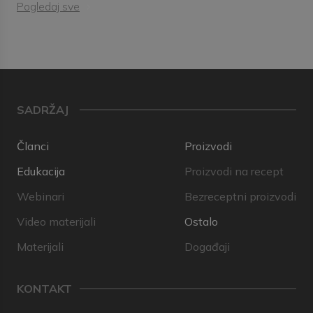
Pogledaj sve
SADRŽAJ
Članci
Proizvodi
Edukacija
Proizvodi na recept
Webinari
Bezreceptni proizvodi
Video materijali
Ostalo
Materijali
Događaji
KONTAKT