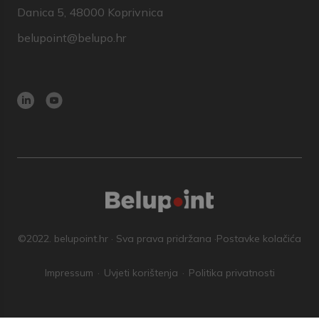
Danica 5, 48000 Koprivnica
belupoint@belupo.hr
©2022. belupoint.hr · Sva prava pridržana ·
Postavke kolačića
Impressum
Uvjeti korištenja
Politika privatnosti