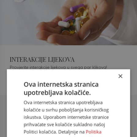
INTERAKCIJE LIJEKOVA
Provjerite interakcije lijekova u svega par klikova!
×
Ova internetska stranica
upotrebljava kolačiće.
Ova internetska stranica upotrebljava
Šećerna bolest tip 2 = kardiovaskularna
kolačiće u svrhu poboljšanja korisničkog
bolest
iskustva. Uporabom internetske stranice
prihvaćate sve kolačiće sukladno našoj
doc. dr. sc. Višnja Kokić Maleš,
Politici kolačića. Detaljnije na
Politika
dr.med., specijalististica