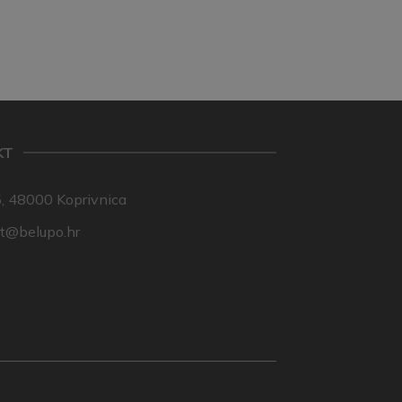
KT
, 48000 Koprivnica
nt@belupo.hr