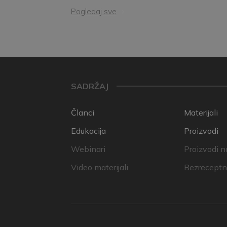
Pogledaj sve
SADRŽAJ
Članci
Materijali
Edukacija
Proizvodi
Webinari
Proizvodi n
Video materijali
Bezreceptni