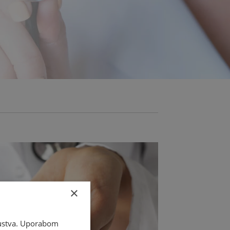
×
skustva. Uporabom