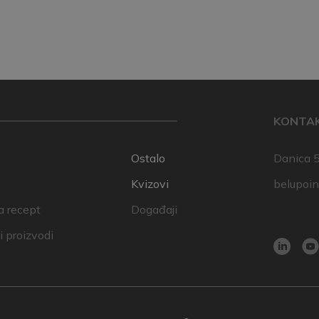
KONTA
Ostalo
Danica 5
Kvizovi
belupoi
a recept
Događaji
 proizvodi