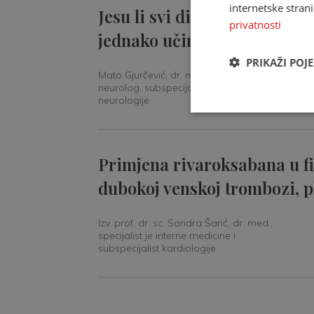
internetske strani
Jesu li svi direktni oralni a
privatnosti
jednako učinkoviti u preven
PRIKAŽI POJ
Mato Gjurčević, dr. med., specijalist
neurolog, subspecijalist intenzivne
neurologije
Primjena rivaroksabana u fib
dubokoj venskoj trombozi, p
Izv. prof. dr. sc. Sandra Šarić, dr. med.,
specijalist je interne medicine i
subspecijalist kardiologije