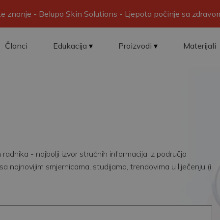
ite znanje - Belupo Skin Solutions - Ljepota počinje sa zdrav
Članci
Edukacija
Proizvodi
Materijali
adnika - najbolji izvor stručnih informacija iz područja
sa najnovijim smjernicama, studijama, trendovima u liječenju (i